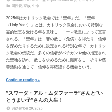
同性愛
,
家族
,
生命
2025年はカトリック教会では「聖年」だ。「聖年
（Holy Year）」とは、カトリック教会において特別な
霊的恩恵を受ける年を意味し、ローマ教皇によって宣言
される。「聖年」は、罪の赦し（免償）を得たり、信仰
を深めたりするために設定される特別な年で、カトリッ
ク教会の伝統だ。多くの信者がバチカンや他の指定され
た聖地を訪れ、赦しを求めるために懺悔をし、祈りや慈
善活動を通じて、信仰を再確認する機会という。
Continue reading
”スワーダ・アル・ムダファーラ”さんと”い
とうまい子”さんの人生！
September 29, 2025