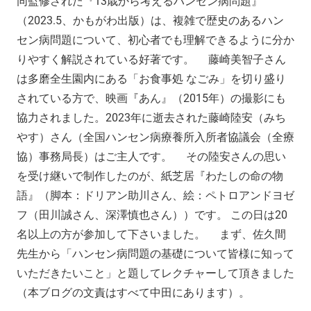
同監修された『13歳から考えるハンセン病問題』
（2023.5、かもがわ出版）は、複雑で歴史のあるハン
セン病問題について、初心者でも理解できるように分か
りやすく解説されている好著です。 藤崎美智子さん
は多磨全生園内にある「お食事処 なごみ」を切り盛り
されている方で、映画『あん』（2015年）の撮影にも
協力されました。2023年に逝去された藤崎陸安（みち
やす）さん（全国ハンセン病療養所入所者協議会（全療
協）事務局長）はご主人です。 その陸安さんの思い
を受け継いで制作したのが、紙芝居『わたしの命の物
語』（脚本：ドリアン助川さん、絵：ペトロアンドヨゼ
フ（田川誠さん、深澤慎也さん））です。 この日は20
名以上の方が参加して下さいました。 まず、佐久間
先生から「ハンセン病問題の基礎について皆様に知って
いただきたいこと」と題してレクチャーして頂きました
（本ブログの文責はすべて中田にあります）。