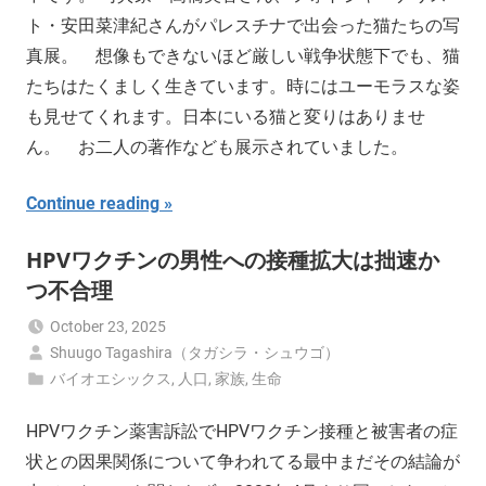
ト・安田菜津紀さんがパレスチナで出会った猫たちの写
真展。 想像もできないほど厳しい戦争状態下でも、猫
たちはたくましく生きています。時にはユーモラスな姿
も見せてくれます。日本にいる猫と変りはありませ
ん。 お二人の著作なども展示されていました。
Continue reading
HPVワクチンの男性への接種拡大は拙速か
つ不合理
October 23, 2025
Shuugo Tagashira（タガシラ・シュウゴ）
バイオエシックス
,
人口
,
家族
,
生命
HPVワクチン薬害訴訟でHPVワクチン接種と被害者の症
状との因果関係について争われてる最中まだその結論が