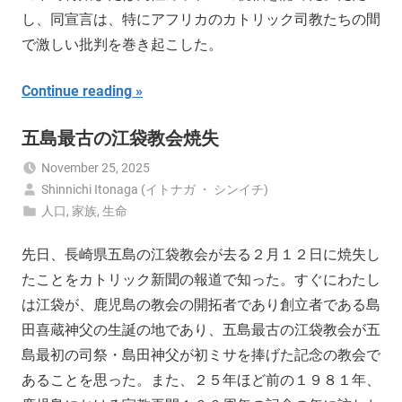
し、同宣言は、特にアフリカのカトリック司教たちの間
で激しい批判を巻き起こした。
Continue reading
五島最古の江袋教会焼失
November 25, 2025
Shinnichi Itonaga (イトナガ ・ シンイチ)
人口
,
家族
,
生命
先日、長崎県五島の江袋教会が去る２月１２日に焼失し
たことをカトリック新聞の報道で知った。すぐにわたし
は江袋が、鹿児島の教会の開拓者であり創立者である島
田喜蔵神父の生誕の地であり、五島最古の江袋教会が五
島最初の司祭・島田神父が初ミサを捧げた記念の教会で
あることを思った。また、２５年ほど前の１９８１年、