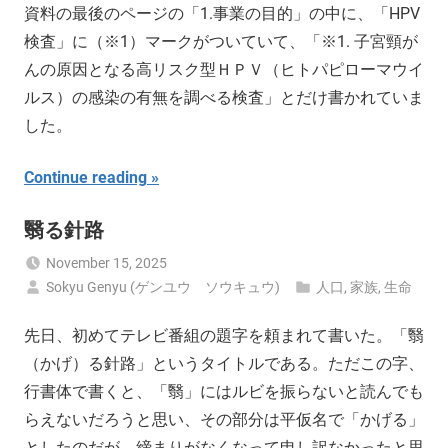
資料の最後のページの「1.事業の目的」の中に、「HPV
検査」に（※1）マークがついていて、「※1. 子宮頸が
んの原因となる高リスク型ＨＰＶ（ヒトパピローマウイ
ルス）の感染の有無を調べる検査」とだけ書かれていま
した。
Continue reading
翳る針路
November 15, 2025
Sokyu Genyu (ゲンユウ ソウキュウ)
人口
,
家族
,
生命
先日、初めてテレビ番組の題字を頼まれて書いた。「翳
（かげ）る針路」というタイトルである。ただこの字、
行書体で書くと、「翳」にはルビを振らないと読んでも
らえないだろうと思い、その部分は平仮名で「かげる」
としたのだが、締まりがなくなって申し訳なかったと思