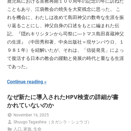
鹿児島における宣教再開１００周年の記念の年に訪ねた
こともあり、江袋教会の焼失を大変残念に思った。 こ
れを機会に、わたしは改めて島田神父の数奇な生涯を振
り返ることにし、神父自身の口述をもとに編まれた伝
記、『隠れキリシタンから司祭に―トマス島田喜蔵神父
の生涯』（中田秀和著、中央出版社＝現サンパウロ、１
９８１年）を紐解いたが、それは、「信徒発見」によっ
て復活する日本の教会の躍動と発展の時代と重なる生涯
であった。
Continue reading
なぜ新たに導入されたHPV検査の詳細が書
かれていないのか
November 16, 2025
Shuugo Tagashira（タガシラ・シュウゴ）
人口
,
家族
,
生命