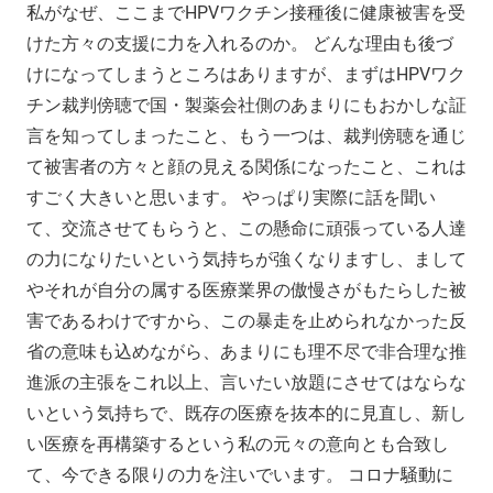
私がなぜ、ここまでHPVワクチン接種後に健康被害を受
けた方々の支援に力を入れるのか。 どんな理由も後づ
けになってしまうところはありますが、まずはHPVワク
チン裁判傍聴で国・製薬会社側のあまりにもおかしな証
言を知ってしまったこと、もう一つは、裁判傍聴を通じ
て被害者の方々と顔の見える関係になったこと、これは
すごく大きいと思います。 やっぱり実際に話を聞い
て、交流させてもらうと、この懸命に頑張っている人達
の力になりたいという気持ちが強くなりますし、まして
やそれが自分の属する医療業界の傲慢さがもたらした被
害であるわけですから、この暴走を止められなかった反
省の意味も込めながら、あまりにも理不尽で非合理な推
進派の主張をこれ以上、言いたい放題にさせてはならな
いという気持ちで、既存の医療を抜本的に見直し、新し
い医療を再構築するという私の元々の意向とも合致し
て、今できる限りの力を注いでいます。 コロナ騒動に