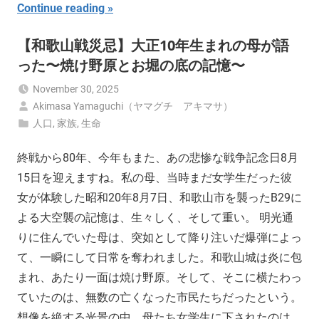
Continue reading
【和歌山戦災忌】大正10年生まれの母が語
った〜焼け野原とお堀の底の記憶〜
November 30, 2025
Akimasa Yamaguchi（ヤマグチ アキマサ）
人口
,
家族
,
生命
終戦から80年、今年もまた、あの悲惨な戦争記念日8月
15日を迎えますね。私の母、当時まだ女学生だった彼
女が体験した昭和20年8月7日、和歌山市を襲ったB29に
よる大空襲の記憶は、生々しく、そして重い。 明光通
りに住んでいた母は、突如として降り注いだ爆弾によっ
て、一瞬にして日常を奪われました。和歌山城は炎に包
まれ、あたり一面は焼け野原。そして、そこに横たわっ
ていたのは、無数の亡くなった市民たちだったという。
想像を絶する光景の中、母たち女学生に下されたのは、