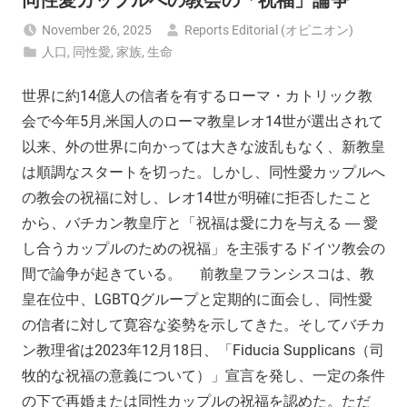
November 26, 2025
Reports Editorial (オピニオン)
人口
,
同性愛
,
家族
,
生命
世界に約14億人の信者を有するローマ・カトリック教
会で今年5月,米国人のローマ教皇レオ14世が選出されて
以来、外の世界に向かっては大きな波乱もなく、新教皇
は順調なスタートを切った。しかし、同性愛カップルへ
の教会の祝福に対し、レオ14世が明確に拒否したこと
から、バチカン教皇庁と「祝福は愛に力を与える ― 愛
し合うカップルのための祝福」を主張するドイツ教会の
間で論争が起きている。 前教皇フランシスコは、教
皇在位中、LGBTQグループと定期的に面会し、同性愛
の信者に対して寛容な姿勢を示してきた。そしてバチカ
ン教理省は2023年12月18日、「Fiducia Supplicans（司
牧的な祝福の意義について）」宣言を発し、一定の条件
の下で再婚または同性カップルの祝福を認めた。ただ