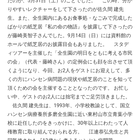
たのが、5月31日（土）のことでした。 この時、分か
りやすいレクチャーをして下さったのが佐久間 建先
生。また、全生園内にあるお食事処・なごみで完成した
ばかりの紙芝居『私の命の物語』を披露して下さったの
が藤崎美智子さんでした。9月14日（日）には資料館の
ホールで紙芝居のお披露目会もありました。 スタデ
ィツアーを主催した「全生園の明日をともに考える市民
の会」（代表・藤崎さん）の定例会にも顔を出させて頂
くようになり、今回、お2人をゲストにお迎えして、多
くの方にハンセン病問題の現状や紙芝居のことを知って
頂くための会を主催することとなったのです。 お忙し
い中、ゲストのお2人には拙宅までご足労頂きました。
佐久間 建先生は、1993年、小学校教諭として、国立
ハンセン病療養所多磨全生園に近い東村山市立青葉小学
校に赴任したのをきっかけに、30年以上にわたって人
権教育に取り組んでおられる方。 江連恭弘先生と共