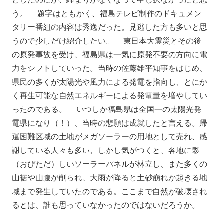
う。 題字はともかく、福島テレビ制作のドキュメン
タリー番組の内容は秀逸だった。見逃した方も多いと思
うので少しだけ紹介したい。 東日本大震災とその後
の原発事故を受け、福島県は一気に原発不要の方向に電
力をシフトしていった。当時の佐藤雄平知事をはじめ、
県民の多くが太陽光や風力による発電を指向し、とにか
く再生可能な自然エネルギーによる発電量を増やしてい
ったのである。 いつしか福島県は全国一の太陽光発
電県になり（！）、当時の悲願は成就したと言える。帰
還困難区域の土地がメガソーラーの用地として売れ、感
謝している人々も多い。しかし気がつくと、各地に夥
（おびただ）しいソーラーパネルが林立し、また多くの
山裾や山腹が削られ、大雨が降ると土砂崩れが起きる地
域まで発生していたのである。ここまで自然が破壊され
るとは、誰も思っていなかったのではないだろうか。