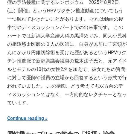
症の予防接種に関するシンポジウム 2025年8月2日
(土）開催」というHPVワクチン推進動画についてもう
一つ触れておきたいことがあります。 それは動画の後
半でのディスカッションパートでの出来事です。 この
パートでは新潟大学産婦人科の黒澤めぐみ、同大小児科
の相澤悠太医師の２人の医師に、自身が以前に子宮頸が
んにかかり円錐切除術を受けた歴があるというHPVワク
チン推進派で新潟県議会議員の荒木法子氏と、元アイド
ルとモデルの10代の女性2名を加えて、彼女たちの質問
に対して医師や議員の立場から回答するという形式で行
われていました。 この構図、どう考えても双方向のデ
ィスカッションではなく、一方向的なレクチャーとなっ
ています。
Continue reading
同性愛カップルへの教会の「祝福」論争