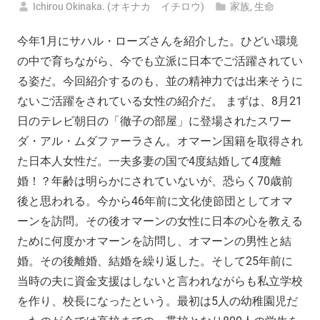
Ichirou Okinaka. (オキナカ イチロウ)
家族
,
生命
今年1月にサハル・ローズさんを紹介した。ひどい環境
の中で育ちながら、今でも立派に日本でご活躍されてい
る姿だ。今回紹介するのも、並の精神力では出来そうに
ないご活躍をされている女性の紹介だ。 まずは、8月21
日のテレビ朝日の「徹子の部屋」に登場されたスワー
ダ・アル・ムダファーラさん。オマーン国籍を取得され
た日本人女性だ。一夫多妻の国で4度結婚して4度離
婚！？年齢は明らかにされていないが、恐らく70歳前
後と思われる。今から46年前に文化使節団としてオマ
ーンを訪問。その後オマーンの女性に日本の心を教える
ために何度かオマーンを訪問し、オマーンの男性と結
婚。その後離婚、結婚を繰り返した。そして25年前に
当時の夫に資金支援はしないと言われながらも私立学校
を作り、校長になったという。最初は5人の幼稚園児だ