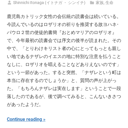
Shinnichi Itonaga (イトナガ ・ シンイチ)
家族
,
生命
鹿児島カトリック女性の会伝統の読書会は続いている。
今読んでいるのはロザリオの祈りを推奨する故ヨハネ･
パウロ２世の使徒的書簡『おとめマリアのロザリオ』
で、今年最初の読書会では序文の後半が読まれた。その
中で、「とりわけキリスト者の心にとってもっとも親し
い地であるナザレのイエスの地に特別な注意を払うこと
なしに、ロザリオを唱えることなどありえないのです」
という一節があった。すると突然、「ナザレという町は
本当に存在するのでしょうか」と、質問の声が上がっ
た。「もちろんナザレは実在します」ということで一段
落したのであるが、後で調べてみると、こんないきさつ
があったようだ。
Continue reading