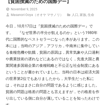
【貧困撲滅のための国際デー】
November 9, 2025
Masanori Ooya（オオヤ マサノリ）
人口
,
家族
,
生命
今日，10月17日は『貧困撲滅のための国際デー』で
す。 『なぜ世界の半分が飢えるのか』という1980年
代に国際的なベストセラーになった本があります。この
本には，当時のアジア，アフリカ，中南米に集中してい
る食糧危機や飢餓，貧困の原因は，異常気象や人口過剰
や農業技術の遅れなどにあるのではなく，先進大国と農
業関連多国籍企業の食糧戦略と不公正な社会制度にある
ということが書かれていました。当時の日本は経済大国
の世界第2位でもありましたから，大学生だった私に
は，それはまさに自分の問題であるように感じました。
貧困の問題は格差の問題とも言えますが，その格差を作
り出している側に自分が属していることを知ったわけで
す。