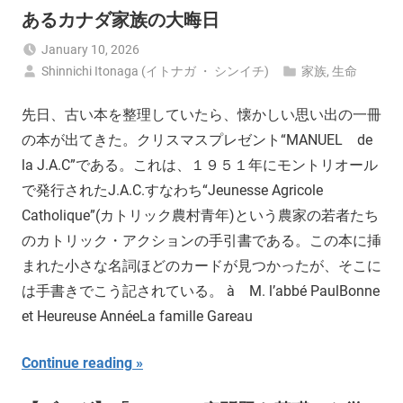
あるカナダ家族の大晦日
January 10, 2026
Shinnichi Itonaga (イトナガ ・ シンイチ)
家族
,
生命
先日、古い本を整理していたら、懐かしい思い出の一冊
の本が出てきた。クリスマスプレゼント“MANUEL de
la J.A.C”である。これは、１９５１年にモントリオール
で発行されたJ.A.C.すなわち“Jeunesse Agricole
Catholique”(カトリック農村青年)という農家の若者たち
のカトリック・アクションの手引書である。この本に挿
まれた小さな名詞ほどのカードが見つかったが、そこに
は手書きでこう記されている。 à M. l’abbé PaulBonne
et Heureuse AnnéeLa famille Gareau
Continue reading