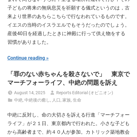
子どもの将来の無病息災を祈願する儀式というのは，古
来より世界のあちらこちらで行なわれているものです。
イエスの当時のイスラエルでもそうだったのでしょう。
産後40日を経過したときに神殿に行って供え物をする
習慣がありました。
Continue reading
「罪のない赤ちゃんを殺さないで」 東京で
マーチフォーライフ、中絶の問題を訴え
August 14, 2025
Reports Editorial (オピニオン)
中絶
,
中絶後の癒し
,
人口
,
家族
,
生命
中絶に反対し、命の大切さを訴える行進「マーチフォー
ライフ」が２１日、東京都内で行われた。小さな子ども
から高齢者まで、約４０人が参加。カトリック築地教会