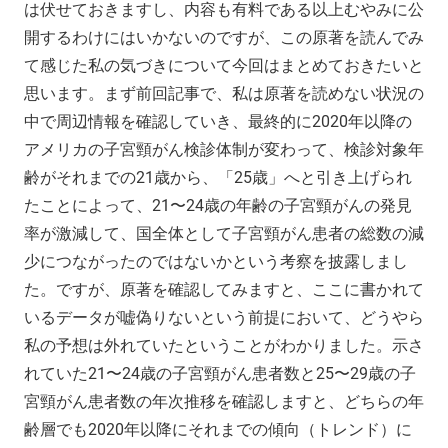
は伏せておきますし、内容も有料である以上むやみに公
開するわけにはいかないのですが、この原著を読んでみ
て感じた私の気づきについて今回はまとめておきたいと
思います。まず前回記事で、私は原著を読めない状況の
中で周辺情報を確認していき、最終的に2020年以降の
アメリカの子宮頸がん検診体制が変わって、検診対象年
齢がそれまでの21歳から、「25歳」へと引き上げられ
たことによって、21〜24歳の年齢の子宮頸がんの発見
率が激減して、国全体として子宮頸がん患者の総数の減
少につながったのではないかという考察を披露しまし
た。ですが、原著を確認してみますと、ここに書かれて
いるデータが嘘偽りないという前提において、どうやら
私の予想は外れていたということがわかりました。示さ
れていた21〜24歳の子宮頸がん患者数と25〜29歳の子
宮頸がん患者数の年次推移を確認しますと、どちらの年
齢層でも2020年以降にそれまでの傾向（トレンド）に