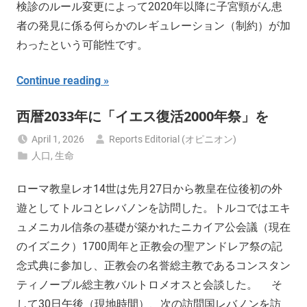
検診のルール変更によって2020年以降に子宮頸がん患
者の発見に係る何らかのレギュレーション（制約）が加
わったという可能性です。
Continue reading
西暦2033年に「イエス復活2000年祭」を
April 1, 2026
Reports Editorial (オピニオン)
人口
,
生命
ローマ教皇レオ14世は先月27日から教皇在位後初の外
遊としてトルコとレバノンを訪問した。トルコではエキ
ュメニカル信条の基礎が築かれたニカイア公会議（現在
のイズニク）1700周年と正教会の聖アンドレア祭の記
念式典に参加し、正教会の名誉総主教であるコンスタン
ティノープル総主教バルトロメオスと会談した。 そ
して30日午後（現地時間）、次の訪問国レバノンを訪