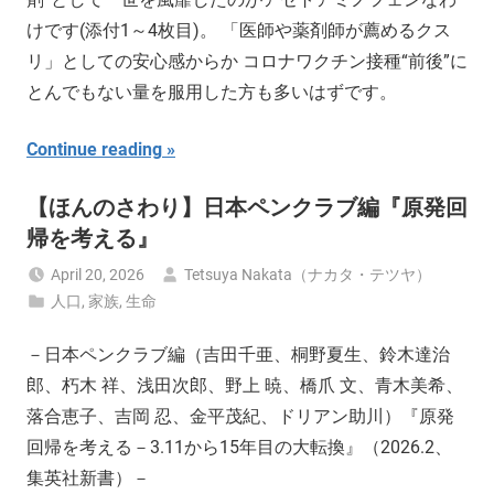
けです(添付1～4枚目)。 「医師や薬剤師が薦めるクス
リ」としての安心感からか コロナワクチン接種“前後”に
とんでもない量を服用した方も多いはずです。
Continue reading
【ほんのさわり】日本ペンクラブ編『原発回
帰を考える』
April 20, 2026
Tetsuya Nakata（ナカタ・テツヤ）
人口
,
家族
,
生命
－日本ペンクラブ編（吉田千亜、桐野夏生、鈴木達治
郎、朽木 祥、浅田次郎、野上 暁、橋爪 文、青木美希、
落合恵子、吉岡 忍、金平茂紀、ドリアン助川）『原発
回帰を考える－3.11から15年目の大転換』（2026.2、
集英社新書）－