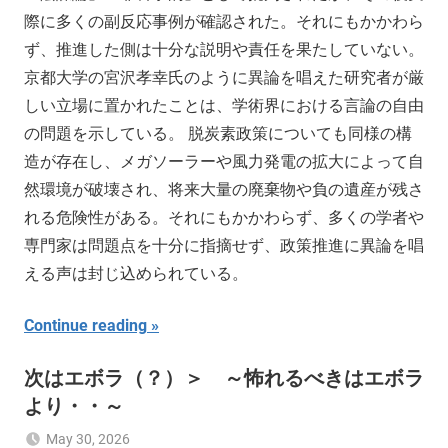
際に多くの副反応事例が確認された。それにもかかわら
ず、推進した側は十分な説明や責任を果たしていない。
京都大学の宮沢孝幸氏のように異論を唱えた研究者が厳
しい立場に置かれたことは、学術界における言論の自由
の問題を示している。 脱炭素政策についても同様の構
造が存在し、メガソーラーや風力発電の拡大によって自
然環境が破壊され、将来大量の廃棄物や負の遺産が残さ
れる危険性がある。それにもかかわらず、多くの学者や
専門家は問題点を十分に指摘せず、政策推進に異論を唱
える声は封じ込められている。
Continue reading
次はエボラ（？）＞ ～怖れるべきはエボラ
より・・～
May 30, 2026