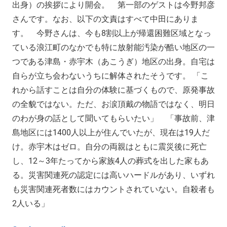
出身）の挨拶により開会。 第一部のゲストは今野邦彦
さんです。なお、以下の文責はすべて中田にありま
す。 今野さんは、今も8割以上が帰還困難区域となっ
ている浪江町のなかでも特に放射能汚染が酷い地区の一
つである津島・赤宇木（あこうぎ）地区の出身。自宅は
自らが立ち会わないうちに解体されたそうです。 「こ
れから話すことは自分の体験に基づくもので、原発事故
の全貌ではない。ただ、お涙頂戴の物語ではなく、明日
のわが身の話として聞いてもらいたい」 「事故前、津
島地区には1400人以上が住んでいたが、現在は19人だ
け。赤宇木はゼロ。自分の両親はともに震災後に死亡
し、12～3年たってから家族4人の葬式を出した家もあ
る。災害関連死の認定には高いハードルがあり、いずれ
も災害関連死者数にはカウントされていない。自殺者も
2人いる」