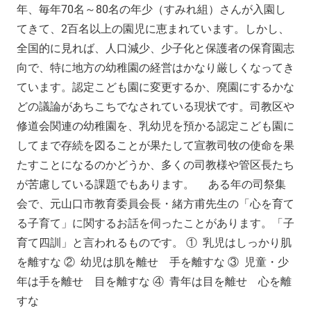
年、毎年70名～80名の年少（すみれ組）さんが入園し
てきて、2百名以上の園児に恵まれています。しかし、
全国的に見れば、人口減少、少子化と保護者の保育園志
向で、特に地方の幼稚園の経営はかなり厳しくなってき
ています。認定こども園に変更するか、廃園にするかな
どの議論があちこちでなされている現状です。司教区や
修道会関連の幼稚園を、乳幼児を預かる認定こども園に
してまで存続を図ることが果たして宣教司牧の使命を果
たすことになるのかどうか、多くの司教様や管区長たち
が苦慮している課題でもあります。 ある年の司祭集
会で、元山口市教育委員会長・緒方甫先生の「心を育て
る子育て」に関するお話を伺ったことがあります。「子
育て四訓」と言われるものです。 ① 乳児はしっかり肌
を離すな ② 幼児は肌を離せ 手を離すな ③ 児童・少
年は手を離せ 目を離すな ④ 青年は目を離せ 心を離
すな