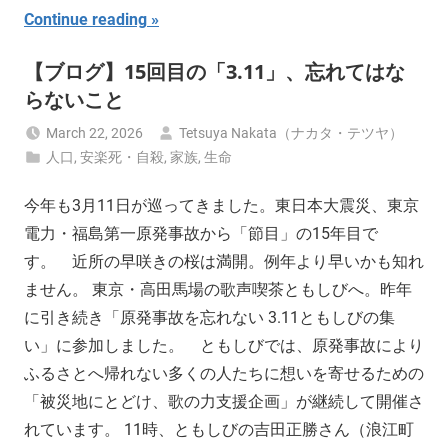
Continue reading
【ブログ】15回目の「3.11」、忘れてはな
らないこと
March 22, 2026
Tetsuya Nakata（ナカタ・テツヤ）
人口
,
安楽死・自殺
,
家族
,
生命
今年も3月11日が巡ってきました。東日本大震災、東京
電力・福島第一原発事故から「節目」の15年目で
す。 近所の早咲きの桜は満開。例年より早いかも知れ
ません。 東京・高田馬場の歌声喫茶ともしびへ。昨年
に引き続き「原発事故を忘れない 3.11ともしびの集
い」に参加しました。 ともしびでは、原発事故により
ふるさとへ帰れない多くの人たちに想いを寄せるための
「被災地にとどけ、歌の力支援企画」が継続して開催さ
れています。 11時、ともしびの吉田正勝さん（浪江町