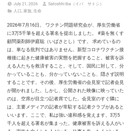
July 21, 2026
Satoshhi Iba（イバ サトシ）
人口
,
家族
,
生命
2026年7月16日。 ワクチン問題研究会が、厚生労働省
に3万5千筆を超える署名を提出しました。 #薬を無くす
顧問薬剤師伊庭聡（いばさとし）です。 求めているの
は、単なる批判ではありません。新型コロナワクチン接
種後に起きた健康被害の実態を把握すること。被害を訴
える人たちを救済すること。そして、国民に対して、分
かっていることも、分かっていないことも、隠さず説明
することです。その後、厚生労働省の会見室で記者会見
が開かれました。しかし、公開された映像に映っていた
のは、空席が目立つ記者席でした。会見室のすぐ隣に
は、主要メディアの記者が常駐する記者クラブがあると
いいます。ここで、私は強い違和感を覚えます。3万5
千人を超える署名が集まった。健康被害を訴える人がい