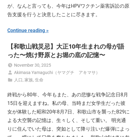
が、なんと言っても、今年はHPVワクチン薬害訴訟の原
告支援を行うと決意したことに尽きます。
Continue reading
【和歌山戦災忌】大正10年生まれの母が語
った〜焼け野原とお堀の底の記憶〜
November 30, 2025
Akimasa Yamaguchi（ヤマグチ アキマサ）
人口
,
家族
,
生命
終戦から80年、今年もまた、あの悲惨な戦争記念日8月
15日を迎えますね。私の母、当時まだ女学生だった彼
女が体験した昭和20年8月7日、和歌山市を襲ったB29に
よる大空襲の記憶は、生々しく、そして重い。 明光通
りに住んでいた母は、突如として降り注いだ爆弾によっ