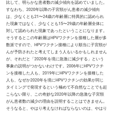
比して、明らかな患者数の減少傾向を認めていました。
すなわち、2020年以降の子宮頸がん患者の減少傾向
は、少なくとも21〜24歳の年齢層に特異的に認められ
た現象ではなく、少なくとも15〜29歳の年齢層全体に
対して認められた現象であったということになります。
そうするとこの年齢層はHPVワクチンを接種した層が多
数派ですので、HPVワクチン接種により順当に子宮頸が
んが予防されたと考えてしまう人もいるかもしれません
が、それだと「2020年を境に急激に減少する」という
事象の説明がつかないわけです。2006年にHPVワクチ
ンを接種した人も、2019年にHPVワクチンを接種した
人も、なぜか2020年を境にHPVワクチンの効果が同じ
タイミングで発現するという極めて不自然なことでも起
こらない限り、この奇妙な2020年以降の急激な子宮頸
がん患者数の減少の理由を説明することはできません。
そうなると、やはり考えなければならないのは、やはり