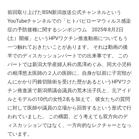
前回取り上げたBSN新潟放送公式チャンネルという
YouTubeチャンネルでの「ヒトパピローマウィルス感染
症の予防接種に関するシンポジウム 2025年8月2日
(土）開催」というHPVワクチン推進動画についてもう
一つ触れておきたいことがあります。 それは動画の後
半でのディスカッションパートでの出来事です。 この
パートでは新潟大学産婦人科の黒澤めぐみ、同大小児科
の相澤悠太医師の２人の医師に、自身が以前に子宮頸が
んにかかり円錐切除術を受けた歴があるというHPVワク
チン推進派で新潟県議会議員の荒木法子氏と、元アイド
ルとモデルの10代の女性2名を加えて、彼女たちの質問
に対して医師や議員の立場から回答するという形式で行
われていました。 この構図、どう考えても双方向のデ
ィスカッションではなく、一方向的なレクチャーとなっ
ています。