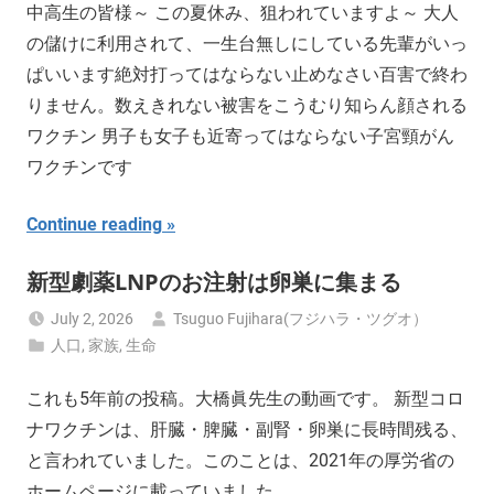
中高生の皆様～ この夏休み、狙われていますよ～ 大人
の儲けに利用されて、一生台無しにしている先輩がいっ
ぱいいます絶対打ってはならない止めなさい百害で終わ
りません。数えきれない被害をこうむり知らん顔される
ワクチン 男子も女子も近寄ってはならない子宮頸がん
ワクチンです
Continue reading
新型劇薬LNPのお注射は卵巣に集まる
July 2, 2026
Tsuguo Fujihara(フジハラ・ツグオ）
人口
,
家族
,
生命
これも5年前の投稿。大橋眞先生の動画です。 新型コロ
ナワクチンは、肝臓・脾臓・副腎・卵巣に長時間残る、
と言われていました。このことは、2021年の厚労省の
ホームページに載っていました。