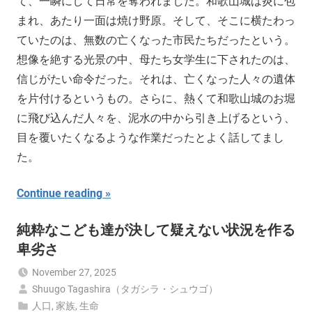
て、一瞬にして日常を奪われました。和歌山城は炎に包
まれ、あたり一面は焼け野原。そして、そこに横たわっ
ていたのは、無数の亡くなった市民たちだったという。
想像を絶する光景の中、母たち女学生に下されたのは、
信じがたい命令だった。それは、亡くなった人々の遺体
を片付けるというもの。さらに、熱くて和歌山城のお堀
に飛び込んだ人々を、泥水の中から引き上げるという、
目を覆いたくなるような作業だったとよく話してまし
た。
Continue reading
純粋なこども達が決して疑えない状況を作る
卑劣さ
November 27, 2025
Shuugo Tagashira（タガシラ・シュウゴ）
人口
,
家族
,
生命