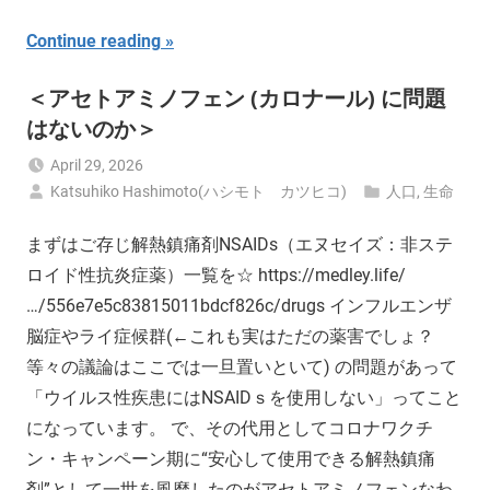
Continue reading
＜アセトアミノフェン (カロナール) に問題
はないのか＞
April 29, 2026
Katsuhiko Hashimoto(ハシモト カツヒコ)
人口
,
生命
まずはご存じ解熱鎮痛剤NSAIDs（エヌセイズ：非ステ
ロイド性抗炎症薬）一覧を☆ https://medley.life/
…/556e7e5c83815011bdcf826c/drugs インフルエンザ
脳症やライ症候群(←これも実はただの薬害でしょ？
等々の議論はここでは一旦置いといて) の問題があって
「ウイルス性疾患にはNSAIDｓを使用しない」ってこと
になっています。 で、その代用としてコロナワクチ
ン・キャンペーン期に“安心して使用できる解熱鎮痛
剤”として一世を風靡したのがアセトアミノフェンなわ