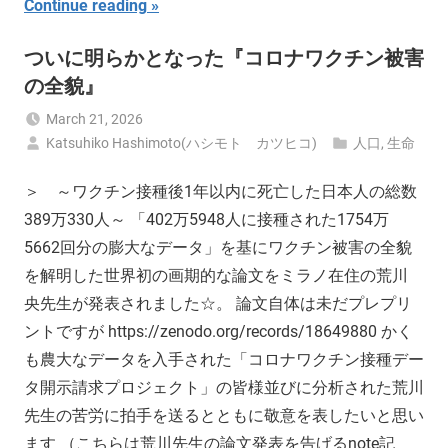
Continue reading
ついに明らかとなった『コロナワクチン被害
の全貌』
March 21, 2026
Katsuhiko Hashimoto(ハシモト カツヒコ)
人口
,
生命
＞ ～ワクチン接種後1年以内に死亡した日本人の総数
389万330人～ 「402万5948人に接種された1754万
5662回分の膨大なデータ」を基にワクチン被害の全貌
を解明した世界初の画期的な論文をミラノ在住の荒川
央先生が発表されました☆。 論文自体は未だプレプリ
ントですが https://zenodo.org/records/18649880 かく
も農大なデータを入手された「コロナワクチン接種デー
タ開示請求プロジェクト」の皆様並びに分析された荒川
先生の苦労に拍手を送るとともに敬意を表したいと思い
ます （こちらは荒川先生の論文発表を告げるnote記