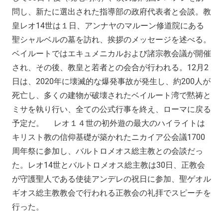
問し、新たに選出された指導部の政府代表者と会談。教
皇レオ14世は１日、アンナヤのマルーン修道院にある
聖シャルベルの墓を訪れ、挨拶のメッセージを述べる。
ベイルートではエキュメニカルおよび諸宗教会議が開催
され、その後、教皇と若者との会合が行われる。12月2
日は、2020年に壊滅的な爆発事故が発生し、約200人が
死亡し、多くの建物が破壊されたベイルート湾で黙祷と
ミサを執り行い、全ての公式行事を終え、ローマに戻る
予定だ。 レオ１４世の初外遊の最大のハイライトは
キリスト教の信仰基礎が築かれたニカイア公会議1700
周年祭に参加し、バルトロメオス総主教との会談だっ
た。レオ14世とバルトロメオス総主教は30日、正教会
が守護聖人である使徒アンデレの祝日に参加、聖ゲオル
ギオス総主教教会で行われる正教会の礼拝でスピーチを
行った。