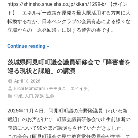
https://shinsho.shueisha.co.jp/kikan/1299-b/ 【ポイン
ト】 エネルギー政策が原発を最大限活用する方向に大
転換するなか、日本ペンクラブの会員有志による様々な
立場からの「原発回帰」に対する警告の書です。
Continue reading
茨城県阿見町町議会議員研修会で「障害者を
巡る現状と課題」の講演
April 18, 2026
Eiichi Momotani（モモタニ エイイチ）
中絶
,
人口
,
家族
,
生命
2025年11月４日、阿見町町議の海野隆議員（れいわ新
選組）のお声がけで、町議会議員研修会で出生前診断の
問題について90分ほど講演をさせていただきました。
この会合は阿見町議会の民生教育常任委員会が主管して