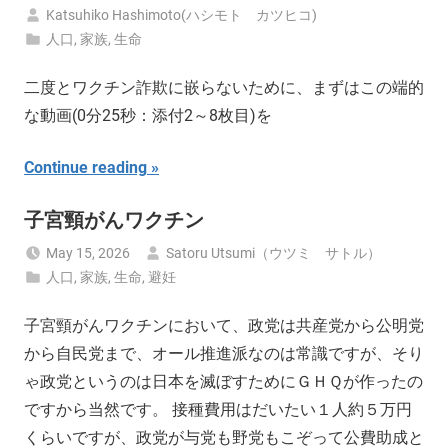
Katsuhiko Hashimoto(ハシモト カツヒコ)
人口
,
家族
,
生命
二度とワクチン詐欺に嵌らないために、まずはこの端的
な動画(0分25秒：添付2～8枚目)を
Continue reading
子宮頸がんワクチン
May 15, 2026
Satoru Utsumi（ウツミ サトル）
人口
,
家族
,
生命
,
避妊
子宮頸がんワクチンにおいて、政党は共産党から公明党
から自民党まで、オール推進派なのは常識ですが、そり
ゃ政党というのは日本を滅ぼすためにＧＨＱが作ったの
ですから当然です。 接種費用はだいたい１人約５万円
くらいですが、政党が与党も野党もこぞって公費助成と