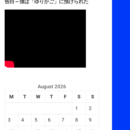
告白～僕は「ゆりかご」に預けられた
August 2026
M
T
W
T
F
S
S
1
2
3
4
5
6
7
8
9