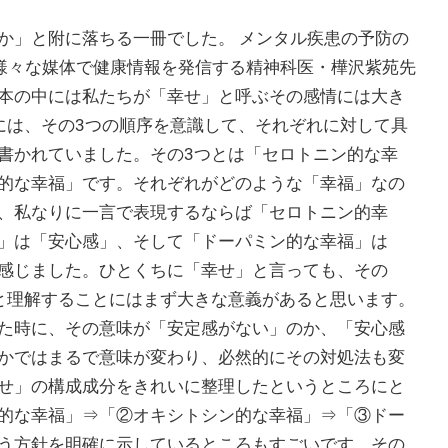
か」と附に落ちる一冊でした。 メンタル疾患の予防の
など様々な媒体で健康情報を発信する精神科医・樺沢紫苑先
本の中には私たちが「幸せ」と呼ぶその感情には大き
には、その3つの順序を意識して、それぞれに対して具
書かれていました。その3つとは「セロトニン的な幸
的な幸福」です。それぞれがどのような「幸福」なの
、私なりに一言で表現するならば「セロトニン的幸
」は「安心感」、そして「ドーパミン的な幸福」は
感じました。ひとくちに「幸せ」と言っても、その
と理解することにはまず大きな意義があると思います。
た時に、その意味が「安定感がない」のか、「安心感
かではまるで意味が変わり、必然的にその対処法も変
せ」の構成成分をきれいに整理したというところにと
的な幸福」⇒「②オキシトシン的な幸福」⇒「③ドー
う方針を明確に示しているところもすごいです。その