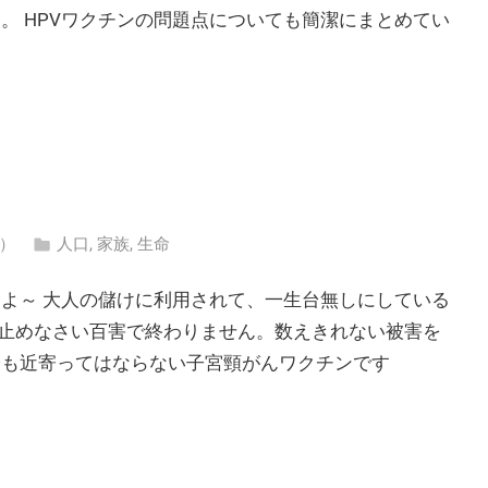
。 HPVワクチンの問題点についても簡潔にまとめてい
エ）
人口
,
家族
,
生命
すよ～ 大人の儲けに利用されて、一生台無しにしている
止めなさい百害で終わりません。数えきれない被害を
子も近寄ってはならない子宮頸がんワクチンです