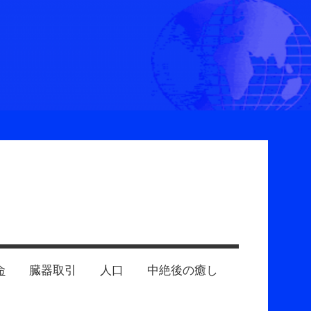
命
臓器取引
人口
中絶後の癒し