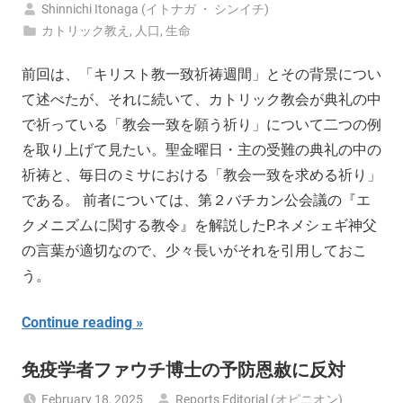
Shinnichi Itonaga (イトナガ ・ シンイチ)
カトリック教え
,
人口
,
生命
前回は、「キリスト教一致祈祷週間」とその背景につい
て述べたが、それに続いて、カトリック教会が典礼の中
で祈っている「教会一致を願う祈り」について二つの例
を取り上げて見たい。聖金曜日・主の受難の典礼の中の
祈祷と、毎日のミサにおける「教会一致を求める祈り」
である。 前者については、第２バチカン公会議の『エ
クメニズムに関する教令』を解説したP.ネメシェギ神父
の言葉が適切なので、少々長いがそれを引用しておこ
う。
Continue reading
免疫学者ファウチ博士の予防恩赦に反対
February 18, 2025
Reports Editorial (オピニオン)