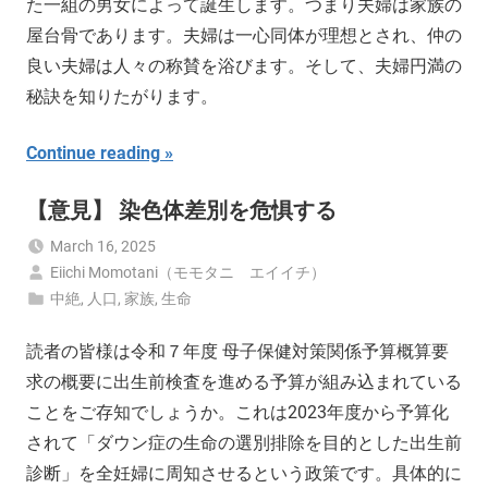
た一組の男女によって誕生します。つまり夫婦は家族の
屋台骨であります。夫婦は一心同体が理想とされ、仲の
良い夫婦は人々の称賛を浴びます。そして、夫婦円満の
秘訣を知りたがります。
Continue reading
【意見】 染色体差別を危惧する
March 16, 2025
Eiichi Momotani（モモタニ エイイチ）
中絶
,
人口
,
家族
,
生命
読者の皆様は令和７年度 母子保健対策関係予算概算要
求の概要に出生前検査を進める予算が組み込まれている
ことをご存知でしょうか。これは2023年度から予算化
されて「ダウン症の生命の選別排除を目的とした出生前
診断」を全妊婦に周知させるという政策です。具体的に