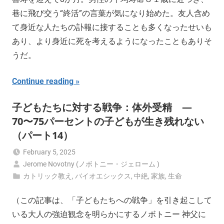
巷に飛び交う“終活”の言葉が気になり始めた。友人含め
て身近な人たちの訃報に接することも多くなったせいも
あり、より身近に死を考えるようになったこともありそ
うだ。
Continue reading
子どもたちに対する戦争：体外受精 —
70〜75パーセントの子どもが生き残れない
（パート14）
February 5, 2025
Jerome Novotny (ノボトニー・ジェローム )
カトリック教え
,
バイオエシックス
,
中絶
,
家族
,
生命
（この記事は、「子どもたちへの戦争」を引き起こして
いる大人の強迫観念を明らかにするノボトニー 神父に