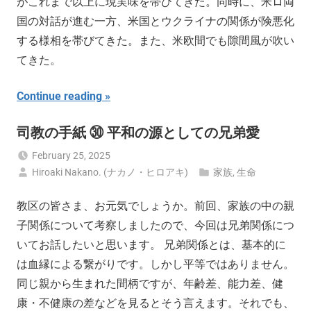
がこれまで以上に現実味を帯びてきた。同時に、米ロ両
国の対話が進む一方、米国とウクライナの関係が険悪化
する様相を帯びてきた。また、米欧間でも隙間風が吹い
てきた。
Continue reading
司教の手紙 ㉚ 平和の源としての兄弟愛
February 25, 2025
Hiroaki Nakano. (ナカノ・ヒロアキ)
家族
,
生命
教区の皆さま、お元気でしょうか。前回、家族の中の親
子関係について考察しましたので、今回は兄弟関係につ
いてお話したいと思います。 兄弟関係とは、基本的に
は血縁による繋がりです。しかし平等ではありません。
同じ親から生まれた間柄ですが、年齢差、能力差、健
康・不健康の差などを見るとそう言えます。それでも、