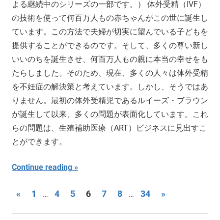
よる継続中のシリーズの一部です。） 体外受精（IVF）
の技術を使って何百万人もの赤ちゃんがこの世に誕生し
ています。この方法で夫婦が切実に望んでいる子どもを
提供することができるのです。そして、多くの尊い新し
いいのちを誕生させ、何百万人もの親に本当の幸せをも
たらしました。そのため、現在、多くの人々は体外受精
を不妊症の解決策と考えています。しかし、そうではあ
りません。最初の体外受精児であるルイーズ・ブラウン
が誕生して以来、多くの問題が表面化しています。これ
らの問題は、生殖補助医療（ART）ビジネスに見出すこ
とができます。
Continue reading
Posts
Previous
Next
«
1
4
5
6
7
8
34
»
…
…
Posts
Posts
pagination