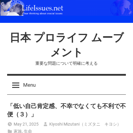
Skip
to
content
日本 プロライフ ムーブ
メント
重要な問題について明確に考える
Menu
「低い自己肯定感、不幸でなくても不利で不
便（３）」
May 21, 2025
Kiyoshi Mizutani（ミズタニ キヨシ）
家族
,
生命