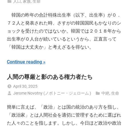
人口
,
家族
,
生命
韓国の昨年の合計特殊出生率（以下、出生率）が０．
７２人と発表された時、さすがの韓国国民もかなりのシ
ョックを受けたのではないか。韓国では２０１８年から
出生率が０人台が続いているというから、正直言って
「韓国は大丈夫か」と考えざるを得ない。
Continue reading
人間の尊厳と影のある権力者たち
April 30, 2025
Jerome Novotny (ノボトニー・ジェローム )
中絶
,
生命
簡単に言えば、「政治」とは国の統治のあり方を指し、
「政治家」とは人間社会を適切に管理するために選ばれ
た人々のことを指します。しかし、今日ほど政治や政治