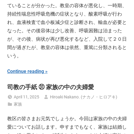
ていることが分かった。教皇の容体が悪化し、一時期、
持続性喘息性呼吸危機の症状となり、酸素呼吸が行わ
れ、血液検査で血小板減少症と診断され、輸血が必要と
なった。その後容体は少し改善、呼吸困難は治まった
が、その後、病状が再び悪化するなど、入院して２０日
間が過ぎたが、教皇の容体は依然、重篤に分類されると
いう。
Continue reading
司教の手紙 ㉛ 家族の中の夫婦愛
April 11, 2025
Hiroaki Nakano. (ナカノ・ヒロアキ)
家族
教区の皆さまお元気でしょうか。今回は家族の中の夫婦
愛についてお話します。申すまでもなく、家族は結婚し