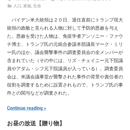
人口
,
家族
,
生命
バイデン米大統領は２０日、退任直前にトランプ現大
統領の政敵と見られる人物に対して予防的恩赦を与え
た。恩赦を受けた人物は、免疫学者アンソニー・ファウ
チ博士、トランプ氏の元統合参謀本部議長マーク・ミリ
ー氏のほか、議会襲撃事件の調査委員会の全メンバーが
含まれていた（その中には、リズ・チェイニー元下院議
員やアダム・シフ元下院議員が入っている）。調査委員
会は、米議会議事堂が襲撃された事件の背景や責任者の
役割を調査するために設置されもので、トランプ氏の事
件との関与などが調査された。
Continue reading
お昼の放送【贈り物】