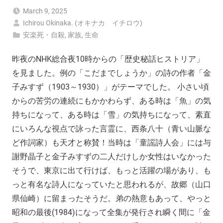
March 9, 2025
Ichirou Okinaka. (オキナカ イチロウ)
安楽死・自殺
,
家族
,
生命
昨夜のNHK総合夜10時からの「歴史秘話ヒストリア」
を見ました。例の「こだまでしょうか」の詩の作者「金
子みすず（1903～1930）」がテーマでした。 小さい頃
からの苦労の連続にもかかわらず、ある時は「魚」の気
持ちになって、ある時は「雪」の気持ちになって、素直
にいろんな視点で詠った言霊に、西条八十（青い山脈な
ど作詞家）も天才と称賛！当時は「童謡詩人会」には与
謝野晶子と金子みすずの二人だけしか女性はいなかった
そうで、東京に出て行けば、もっと活躍の場があり、も
っと有名な詩人になっていたと思われるが、故郷（山口
県仙崎）に留まったそうだ。弟の熱意もあって、やっと
昭和の最後(1984)になって全集が発行され瞬く間に「金