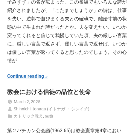
子みすず」の名が広まった。この番組でもいろんな詩が
紹介されましたが、「こだまでしょうか」の詩は、仕事
を失い、遊郭で遊びまくる夫との確執で、離婚寸前の状
態の中で生まれた詩だったとか。夫を変えたい、いつか
変ってくれると信じて我慢していた頃、夫の厳しい言葉
に、厳しい言葉で返さず、優しい言葉で返せば、いつか
は優しい言葉が返ってくると思ったのでしょう。その心
情が
Continue reading
教会における信徒の品位と使命
March 2, 2025
Shinnichi Itonaga (イトナガ ・ シンイチ)
カトリック教え
,
生命
第２バチカン公会議(1962-65)は教会憲章第4章におい