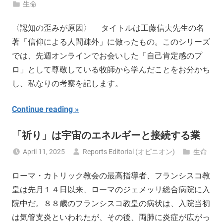
生命
〈認知の歪みが原因〉 タイトルは工藤信夫先生の名
著「信仰による人間疎外」に倣ったもの。このシリーズ
では、先週オンラインでお会いした「自己肯定感のプ
ロ」として尊敬している牧師から学んだことをお分かち
し、私なりの考察を記します。
Continue reading
「祈り」は宇宙のエネルギーと接続する業
April 11, 2025
Reports Editorial (オピニオン)
生命
ローマ・カトリック教会の最高指導者、フランシスコ教
皇は先月１４日以来、ローマのジェメッリ総合病院に入
院中だ。８８歳のフランシスコ教皇の病状は、入院当初
は気管支炎といわれたが、その後、両肺に炎症が広がっ