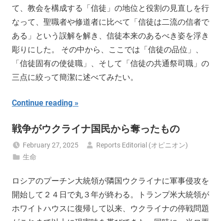
て、教会を構成する「信徒」の地位と役割の見直しを行
なって、聖職者や修道者に比べて「信徒は二流の信者で
ある」という誤解を解き、信徒本来のあるべき姿を浮き
彫りにした。 その中から、ここでは「信徒の品位」、
「信徒固有の使徒職」、そして「信徒の共通祭司職」の
三点に絞って簡潔に述べてみたい。
Continue reading
戦争がウクライナ国民から奪ったもの
February 27, 2025
Reports Editorial (オピニオン)
生命
ロシアのプーチン大統領が隣国ウクライナに軍事侵攻を
開始して２４日で丸３年が終わる。トランプ米大統領が
ホワイトハウスに復帰して以来、ウクライナの停戦問題