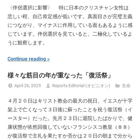
〈伴侶選択に影響〉 特に日本のクリスチャン女性は
悲しい程、自己肯定感が低いです。真面目さが完璧主義
につながり、マイナスに作用している面もあるように感
じています。伴侶選択を見ていると、二極化しているよ
うに観察します。
Continue reading
様々な筋目の年が重なった「復活祭」
April 26, 2025
Reports Editorial (オピニオン)
生命
４月２０日はキリスト教会の最大の祝日、イエスが十字
架上で亡くなって３日後に蘇ったことを祝う復活祭（イ
ースター）だった。先月２３日に退院したばかりで、健
康状態が依然回復していないフランシスコ教皇（８８）
が復活祭で主礼を果たすか否かは２０日の朝まで分から