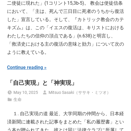
二使徒に現れた」(1コリント15,3b-5)。 教会は使徒信条
において、「主は、死んで三日目に死者のうちから復活
した」宣言している。そして、『カトリック教会のカテ
キズム』は、この「イエスの復活は、キリストにおける
わたしたちの信仰の頂点である」(n.638)と明言し、
「救済史における主の復活の意味と効力」について次の
ように教えている。
Continue reading
「自己実現」と「神実現」
May 10, 2025
Mitsuo Sasaki（ササキ・ミツオ）
生命
１. 自己実現の道 最近、大学同期の仲間から、日本経
済新聞に連載された記事をまとめた「私の履歴書」とい
う本が贈られてきた。彼とは同じ法律クラブに所属して