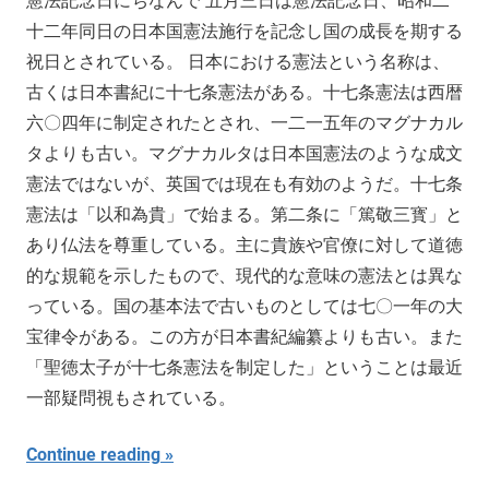
憲法記念日にちなんで 五月三日は憲法記念日、昭和二
十二年同日の日本国憲法施行を記念し国の成長を期する
祝日とされている。 日本における憲法という名称は、
古くは日本書紀に十七条憲法がある。十七条憲法は西暦
六〇四年に制定されたとされ、一二一五年のマグナカル
タよりも古い。マグナカルタは日本国憲法のような成文
憲法ではないが、英国では現在も有効のようだ。十七条
憲法は「以和為貴」で始まる。第二条に「篤敬三寳」と
あり仏法を尊重している。主に貴族や官僚に対して道徳
的な規範を示したもので、現代的な意味の憲法とは異な
っている。国の基本法で古いものとしては七〇一年の大
宝律令がある。この方が日本書紀編纂よりも古い。また
「聖徳太子が十七条憲法を制定した」ということは最近
一部疑問視もされている。
Continue reading