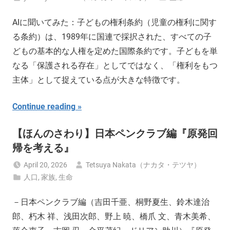
AIに聞いてみた：子どもの権利条約（児童の権利に関す
る条約）は、1989年に国連で採択された、すべての子
どもの基本的な人権を定めた国際条約です。子どもを単
なる「保護される存在」としてではなく、「権利をもつ
主体」として捉えている点が大きな特徴です。
Continue reading
【ほんのさわり】日本ペンクラブ編『原発回
帰を考える』
April 20, 2026
Tetsuya Nakata（ナカタ・テツヤ）
人口
,
家族
,
生命
－日本ペンクラブ編（吉田千亜、桐野夏生、鈴木達治
郎、朽木 祥、浅田次郎、野上 暁、橋爪 文、青木美希、