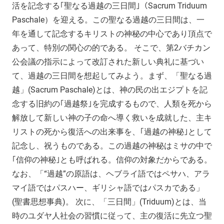
活を記念する｢聖なる過越の三日間｣（Sacrum Triduum
Paschale）を迎える。この聖なる過越の三日間は、一
年を通して記念するキリストの神秘の中心であり頂点で
あって、特別の関心の的である。 そこで、第2バチカン
公会議の指示によって改訂された新しい典礼に基づい
て、過越の三日間を想起してみよう。まず、「聖なる過
越」(Sacrum Paschale)とは、神の民の出エジプトを記
念する旧約の｢過越祭｣を完成するもので、人類を死から
解放して新しい神の子の命へ導く救いを成就した、主キ
リストの死から復活への出来事を、｢過越の神秘｣として
記念し、祝うものである。この過越の神秘はミサの中で
｢信仰の神秘｣とも呼ばれる。信仰の対象だからである。
なお、「“過越”の原語は、ヘブライ語ではペサハ、アラ
マイ語ではパスハー、ギリシャ語ではパスカである」
(聖書思想事典)。 次に、「三日間」(Triduum)とは、当
時のユダヤ人社会の習慣に従って、主の復活に先立つ聖