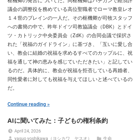
枢機卿の発言についてだ。同枢機卿はバチカンで経済評
議会の調整役を務めている高位聖職者でローマ教皇レオ
１４世のブレインの一人だ。その枢機卿が司牧スタッフ
への書簡の中で、昨年ドイツ司教協議会（DBK）とドイ
ツ・カトリック中央委員会（ZdK）の合同会議で採択さ
れた「祝福のガイドライン」に基づき、「互いに愛し合
い、教会に結婚の祝福を求めるすべてのカップルに、祝
福を通して神の恵みを感じていただきたい」と記してい
るのだ。具体的に、教会が祝福を拒否している再婚者、
同性愛者に対しても祝福を与えてほしいと述べているの
だ。
Continue reading
AIに聞いてみた：子どもの権利条約
April 24, 2026
yasuo yoshikawa（ヨシカワ ヤスオ）
生命