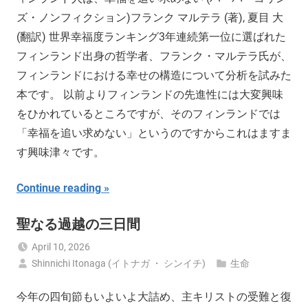
ズ・ノンフィクション)フランク マルテラ (著), 夏目 大
(翻訳) 世界幸福度ランキング3年連続第一位に選ばれた
フィンランド出身の哲学者、フランク・マルテラ氏が、
フィンランドにおける幸せの構造について分析を試みた
本です。 以前よりフィンランドの先進性には大変興味
をひかれているところですが、そのフィンランドでは
「幸福を追い求めない」というのですからこれはますま
す興味津々です。
Continue reading
聖なる過越の三日間
April 10, 2026
Shinnichi Itonaga (イトナガ ・ シンイチ)
生命
今年の四旬節もいよいよ大詰め、主キリストの受難と復