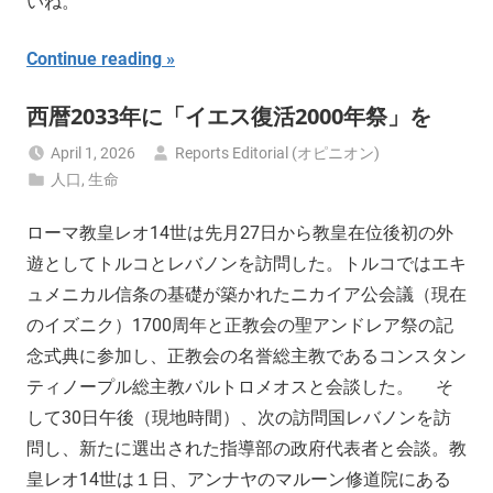
いね。
Continue reading
西暦2033年に「イエス復活2000年祭」を
April 1, 2026
Reports Editorial (オピニオン)
人口
,
生命
ローマ教皇レオ14世は先月27日から教皇在位後初の外
遊としてトルコとレバノンを訪問した。トルコではエキ
ュメニカル信条の基礎が築かれたニカイア公会議（現在
のイズニク）1700周年と正教会の聖アンドレア祭の記
念式典に参加し、正教会の名誉総主教であるコンスタン
ティノープル総主教バルトロメオスと会談した。 そ
して30日午後（現地時間）、次の訪問国レバノンを訪
問し、新たに選出された指導部の政府代表者と会談。教
皇レオ14世は１日、アンナヤのマルーン修道院にある