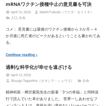
mRNAワクチン接種中止の意見書を可決
April 16, 2026
Seiichi Fukuda（フクダ・セイイチ）
人口
,
生命
コメ： 意見書には最後のワクチン接種から３か月～４
か月後に死亡者のピークがあるということも書かれてあ
る。
Continue reading
過剰な科学化が幸せを遠ざける
April 13, 2026
Shuugo Tagashira（タガシラ・シュウゴ）
生命
精神科医・樺沢紫苑先生の新著「3つの幸福」と同時並
行で読んでいた本がありました。 世界一しあわせなフ
ィンランド人は、幸福を追い求めない (ハーパーコリン