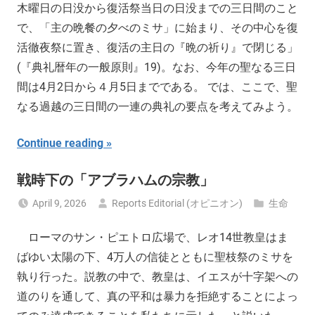
木曜日の日没から復活祭当日の日没までの三日間のこと
で、「主の晩餐の夕べのミサ」に始まり、その中心を復
活徹夜祭に置き、復活の主日の『晩の祈り』で閉じる」
(『典礼暦年の一般原則』19)。なお、今年の聖なる三日
間は4月2日から４月5日までである。 では、ここで、聖
なる過越の三日間の一連の典礼の要点を考えてみよう。
Continue reading
戦時下の「アブラハムの宗教」
April 9, 2026
Reports Editorial (オピニオン)
生命
ローマのサン・ピエトロ広場で、レオ14世教皇はま
ばゆい太陽の下、4万人の信徒とともに聖枝祭のミサを
執り行った。説教の中で、教皇は、イエスが十字架への
道のりを通して、真の平和は暴力を拒絶することによっ