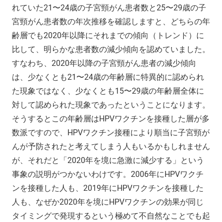
れていた21〜24歳の子宮頸がん患者数と25〜29歳の子
宮頸がん患者数の年次推移を確認しますと、どちらの年
齢層でも2020年以降にそれまでの傾向（トレンド）に
比して、明らかな患者数の減少傾向を認めていました。
すなわち、2020年以降の子宮頸がん患者の減少傾向
は、少なくとも21〜24歳の年齢層に特異的に認められ
た現象ではなく、少なくとも15〜29歳の年齢層全体に
対して認められた現象であったということになります。
そうするとこの年齢層はHPVワクチンを接種した層が多
数派ですので、HPVワクチン接種により順当に子宮頸が
んが予防されたと考えてしまう人もいるかもしれません
が、それだと「2020年を境に急激に減少する」という
事象の説明がつかないわけです。2006年にHPVワクチ
ンを接種した人も、2019年にHPVワクチンを接種した
人も、なぜか2020年を境にHPVワクチンの効果が同じ
タイミングで発現するという極めて不自然なことでも起