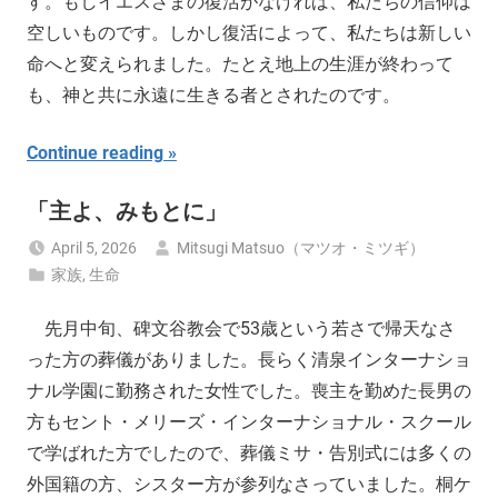
す。もしイエスさまの復活がなければ、私たちの信仰は
空しいものです。しかし復活によって、私たちは新しい
命へと変えられました。たとえ地上の生涯が終わって
も、神と共に永遠に生きる者とされたのです。
Continue reading
「主よ、みもとに」
April 5, 2026
Mitsugi Matsuo（マツオ・ミツギ）
家族
,
生命
先月中旬、碑文谷教会で53歳という若さで帰天なさ
った方の葬儀がありました。長らく清泉インターナショ
ナル学園に勤務された女性でした。喪主を勤めた長男の
方もセント・メリーズ・インターナショナル・スクール
で学ばれた方でしたので、葬儀ミサ・告別式には多くの
外国籍の方、シスター方が参列なさっていました。桐ケ