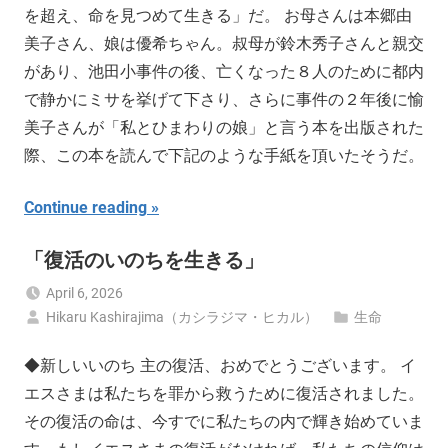
を超え、命を見つめて生きる」だ。 お母さんは本郷由
美子さん、娘は優希ちゃん。叔母が鈴木秀子さんと親交
があり、池田小事件の後、亡くなった８人のために都内
で静かにミサを挙げて下さり、さらに事件の２年後に愉
美子さんが「私とひまわりの娘」と言う本を出版された
際、この本を読んで下記のような手紙を頂いたそうだ。
Continue reading
「復活のいのちを生きる」
April 6, 2026
Hikaru Kashirajima（カシラジマ・ヒカル）
生命
◆新しいいのち 主の復活、おめでとうございます。 イ
エスさまは私たちを罪から救うために復活されました。
その復活の命は、今すでに私たちの内で輝き始めていま