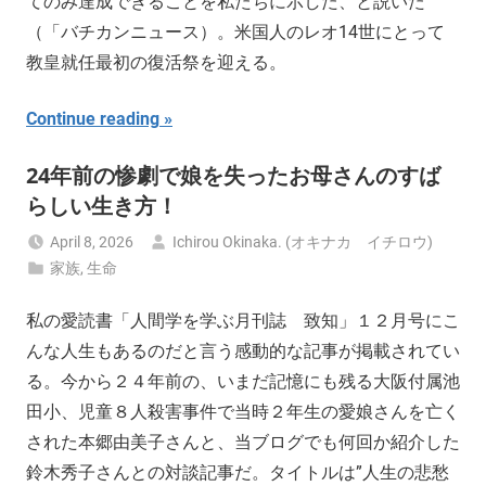
てのみ達成できることを私たちに示した、と説いた
（「バチカンニュース）。米国人のレオ14世にとって
教皇就任最初の復活祭を迎える。
Continue reading
24年前の惨劇で娘を失ったお母さんのすば
らしい生き方！
April 8, 2026
Ichirou Okinaka. (オキナカ イチロウ)
家族
,
生命
私の愛読書「人間学を学ぶ月刊誌 致知」１２月号にこ
んな人生もあるのだと言う感動的な記事が掲載されてい
る。今から２４年前の、いまだ記憶にも残る大阪付属池
田小、児童８人殺害事件で当時２年生の愛娘さんを亡く
された本郷由美子さんと、当ブログでも何回か紹介した
鈴木秀子さんとの対談記事だ。タイトルは”人生の悲愁