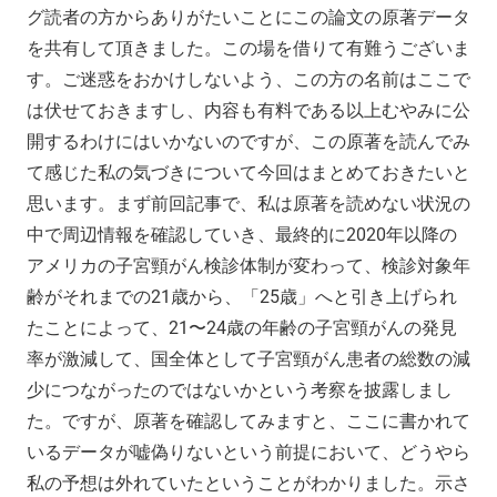
グ読者の方からありがたいことにこの論文の原著データ
を共有して頂きました。この場を借りて有難うございま
す。ご迷惑をおかけしないよう、この方の名前はここで
は伏せておきますし、内容も有料である以上むやみに公
開するわけにはいかないのですが、この原著を読んでみ
て感じた私の気づきについて今回はまとめておきたいと
思います。まず前回記事で、私は原著を読めない状況の
中で周辺情報を確認していき、最終的に2020年以降の
アメリカの子宮頸がん検診体制が変わって、検診対象年
齢がそれまでの21歳から、「25歳」へと引き上げられ
たことによって、21〜24歳の年齢の子宮頸がんの発見
率が激減して、国全体として子宮頸がん患者の総数の減
少につながったのではないかという考察を披露しまし
た。ですが、原著を確認してみますと、ここに書かれて
いるデータが嘘偽りないという前提において、どうやら
私の予想は外れていたということがわかりました。示さ