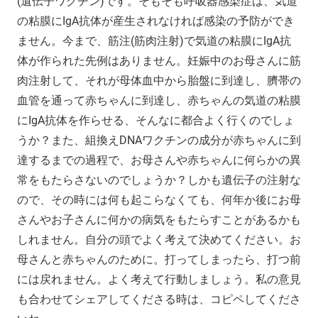
(遺伝子ワクチン)です。そもそも呼吸器感染症は、気道
の粘膜にIgA抗体が産生されなければ感染の予防ができ
ません。今まで、筋注(筋肉注射)で気道の粘膜にIgA抗
体が作られた先例はありません。妊娠中のお母さんに筋
肉注射して、それが母体血中から胎盤に到達し、臍帯の
血管を通って赤ちゃんに到達し、赤ちゃんの気道の粘膜
にIgA抗体を作らせる、そんなに都合よく行くのでしょ
うか？また、組換えDNAワクチンの成分が赤ちゃんに到
達するまでの過程で、お母さんや赤ちゃんに何らかの異
常をもたらさないのでしょうか？しかも遺伝子の注射な
ので、その時には何も起こらなくても、何年か後にお母
さんやお子さんに何かの病気をもたらすことがあるかも
しれません。自分の頭でよく考えて決めてください。お
母さんと赤ちゃんのために。打ってしまったら、打つ前
には戻れません。よく考えて行動しましょう。私の意見
も合わせてシェアしてくださる時は、コピペしてくださ