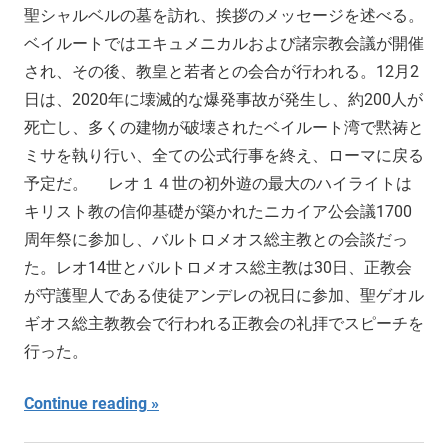
聖シャルベルの墓を訪れ、挨拶のメッセージを述べる。
ベイルートではエキュメニカルおよび諸宗教会議が開催
され、その後、教皇と若者との会合が行われる。12月2
日は、2020年に壊滅的な爆発事故が発生し、約200人が
死亡し、多くの建物が破壊されたベイルート湾で黙祷と
ミサを執り行い、全ての公式行事を終え、ローマに戻る
予定だ。 レオ１４世の初外遊の最大のハイライトは
キリスト教の信仰基礎が築かれたニカイア公会議1700
周年祭に参加し、バルトロメオス総主教との会談だっ
た。レオ14世とバルトロメオス総主教は30日、正教会
が守護聖人である使徒アンデレの祝日に参加、聖ゲオル
ギオス総主教教会で行われる正教会の礼拝でスピーチを
行った。
Continue reading