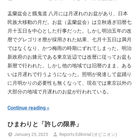
盂蘭盆会と餓鬼道 八月には月遅れのお盆があり、日本
民族大移動の月だ。お盆（盂蘭盆会）は立秋過ぎ旧暦七
月十五日を中心とした行事だった。しかし明治五年の改
暦でグレゴリオ暦が採用された結果、七月十五日は満月
ではなくなり、かつ梅雨の時期にずれてしまった。明治
新政府のお膝元である東京近辺では改暦に従ってお盆も
新暦で行われた。しかし他の地域では旧暦のまま、ある
いは月遅れで行うようになった。照明が発達して盆踊り
に月明かりの必要性も無くなって、現在では東京以外の
大部分の地域で月遅れのお盆が行われている。
Continue reading
ひまわりと「許しの限界」
January 25, 2025
Reports Editorial (オピニオン)