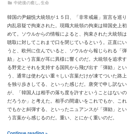
中絶後の癒し
,
生命
韓国の尹錫悦大統領が１５日、「非常戒厳」宣言を巡り
内乱容疑で拘束された。現職大統領の拘束は韓国史上初
めて。ソウルからの情報によると、拘束された大統領は
聴取に対してこれまで口を閉じているという。正直にい
うと、欧州に住んでいると、ソウルから報じられる「弾
劾」という言葉が耳に異様に響くのだ。大統領を追求す
る野党とそれを支持する国民から飛び出す「弾劾」とい
う、通常は使わない重々しい言葉だけが凍てついた路上
を独り歩きしてる、といった感じだ。唐突で申し訳ない
が、「韓国人は相手の落ち度を許すということはないの
だろうか」と考えた。相手の間違いをこれでもか、これ
でもかと糾弾する、といったニュアンスが「弾劾」とい
う言葉から感じるのだ。重い、とにかく重いのだ。
Continue reading