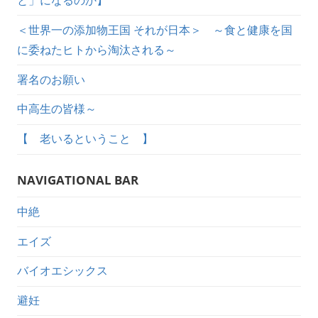
と」になるのか】
＜世界一の添加物王国 それが日本＞ ～食と健康を国
に委ねたヒトから淘汰される～
署名のお願い
中高生の皆様～
【 老いるということ 】
NAVIGATIONAL BAR
中絶
エイズ
バイオエシックス
避妊