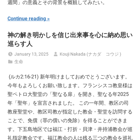
週間」の意義とその背景を概観してみたい。
Continue reading
神の解き明かしを信じ出来事を心に納め思い
巡らす人
January 13, 2025
Kouji Nakada (ナカダ コウジ )
生命
(ルカ2:16-21) 新年明けましておめでとうございます。
今年もよろしくお願い致します。フランシスコ教皇様は
聖ペトロ大聖堂の「聖なる扉」を開き、聖なる年2025
年「聖年」を宣言されました。 この一年間、教区の司
教座聖堂や、教区司教が指定した教会・聖堂を訪問する
ことで、免償（罪の償いの免除）を得ることができま
す。下五島地区では福江・打折・貝津・井持浦教会が巡
礼指定教会です。福江教会の人は残る三つの教会を巡礼