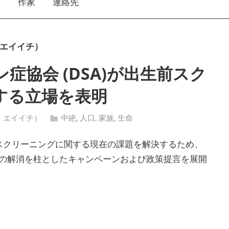
え
作家
連絡先
ニ エイイチ）
症協会 (DSA)が出生前スク
する立場を表明
タニ エイイチ）
中絶
,
人口
,
家族
,
生命
A) は、出生前スクリーニングに関する現在の課題を解決するため、
の解消を柱としたキャンペーンおよび政策提言を展開