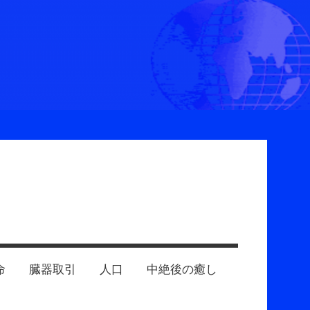
命
臓器取引
人口
中絶後の癒し