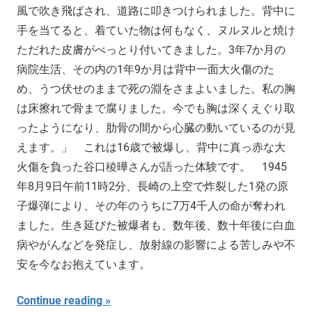
風で吹き飛ばされ、道路に叩きつけられました。背中に
手を当てると、着ていた物は何もなく、ヌルヌルと焼け
ただれた皮膚がべっとり付いてきました。3年7か月の
病院生活、その内の1年9か月は背中一面大火傷のた
め、うつ伏せのままで死の淵をさまよいました。私の胸
は床擦れで骨まで腐りました。今でも胸は深くえぐり取
ったようになり、肋骨の間から心臓の動いているのが見
えます。」 これは16歳で被爆し、背中に真っ赤な大
火傷を負った谷口稜曄さんが語った体験です。 1945
年8月9日午前11時2分、長崎の上空で炸裂した1発の原
子爆弾により、その年のうちに7万4千人の命が奪われ
ました。生き延びた被爆者も、数年後、数十年後に白血
病やがんなどを発症し、放射線の影響による苦しみや不
安を今なお抱えています。
Continue reading