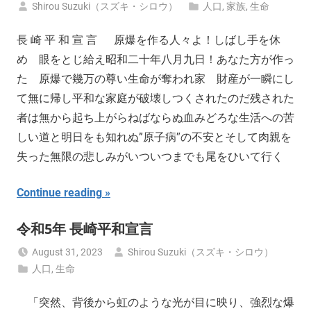
Shirou Suzuki（スズキ・シロウ）
人口
,
家族
,
生命
長 崎 平 和 宣 言 原爆を作る人々よ！しばし手を休
め 眼をとじ給え昭和二十年八月九日！あなた方が作っ
た 原爆で幾万の尊い生命が奪われ家 財産が一瞬にし
て無に帰し平和な家庭が破壊しつくされたのだ残された
者は無から起ち上がらねばならぬ血みどろな生活への苦
しい道と明日をも知れぬ”原子病″の不安とそして肉親を
失った無限の悲しみがいついつまでも尾をひいて行く
Continue reading
令和5年 長崎平和宣言
August 31, 2023
Shirou Suzuki（スズキ・シロウ）
人口
,
生命
「突然、背後から虹のような光が目に映り、強烈な爆