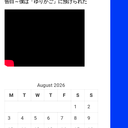
告白～僕は「ゆりかご」に預けられた
August 2026
M
T
W
T
F
S
S
1
2
3
4
5
6
7
8
9