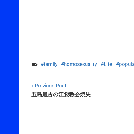
family
homosexuality
Life
popula
Post
Previous Post
五島最古の江袋教会焼失
navigation