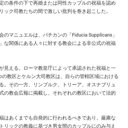
定の条件の下で再婚または同性カップルの祝福を認め
リック司教たちの間で激しい批判を巻き起こした。
エルは、バチカンの「Fiducia Supplicans」
」な関係にある人々に対する教会による非公式の祝福
が見える。ローマ教皇庁によって承認された祝福と一
つの教区とケルン大司教区は、自らの管轄区域における
る。その一方、リンブルク、トリーア、オスナブリュ
式の教会広報に掲載し、それぞれの教区において法的
福はあくまでも自発的に行われるべきであり、厳粛な
トリックの教義に基づき男女間のカップルにのみ与え