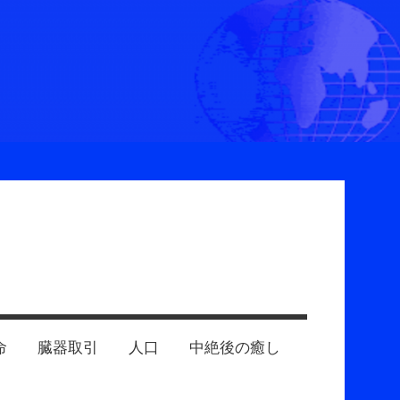
命
臓器取引
人口
中絶後の癒し