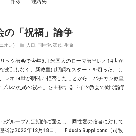
え
作家
連絡先
会の「祝福」論争
オピニオン)
人口
,
同性愛
,
家族
,
生命
リック教会で今年5月,米国人のローマ教皇レオ14世が
な波乱もなく、新教皇は順調なスタートを切った。し
、レオ14世が明確に拒否したことから、バチカン教皇
カップルのための祝福」を主張するドイツ教会の間で論争
TQグループと定期的に面会し、同性愛の信者に対して
3年12月18日、「Fiducia Supplicans（司牧