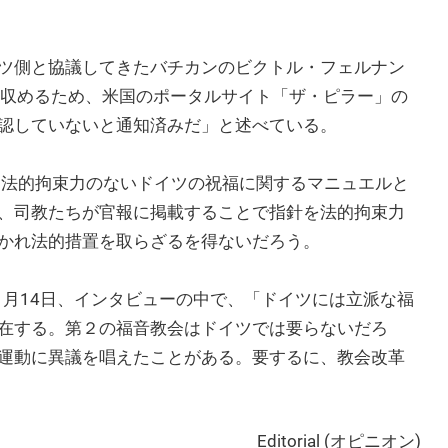
ツ側と協議してきたバチカンのビクトル・フェルナン
を収めるため、米国のポータルサイト「ザ・ピラー」の
認していないと通知済みだ」と述べている。
ns」と、法的拘束力のないドイツの祝福に関するマニュエルと
、司教たちが官報に掲載することで指針を法的拘束力
かれ法的措置を取らざるを得ないだろう。
６月14日、インタビューの中で、「ドイツには立派な福
在する。第２の福音教会はドイツでは要らないだろ
運動に異議を唱えたことがある。要するに、教会改革
Editorial (オピニオン)