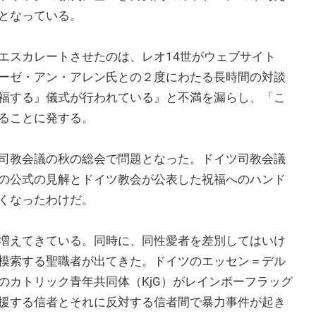
となっている。
スカレートさせたのは、レオ14世がウェブサイト
ーゼ・アン・アレン氏との２度にわたる長時間の対談
福する』儀式が行われている』と不満を漏らし、「こ
ることに発する。
司教会議の秋の総会で問題となった。ドイツ司教会議
の公式の見解とドイツ教会が公表した祝福へのハンド
くなったわけだ。
増えてきている。同時に、同性愛者を差別してはいけ
模索する聖職者が出てきた。ドイツのエッセン＝デル
のカトリック青年共同体（KjG）がレインボーフラッグ
援する信者とそれに反対する信者間で暴力事件が起き