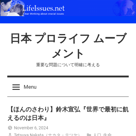
Skip
to
content
日本 プロライフ ムーブ
メント
重要な問題について明確に考える
Menu
【ほんのさわり】鈴木宣弘『世界で最初に飢
えるのは日本』
November 6, 2024
Tetsuya Nakata（ナカタ・テツヤ）
人口
,
生命