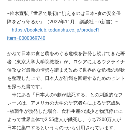
−鈴木宣弘『世界で最初に飢えるのは日本−食の安全保
障をどう守るか』（2022年11月、講談社＋α新書）−
https://bookclub.kodansha.co.jp/product?
item=0000369740
かねて日本の食と農をめぐる危機を告発し続けてきた著
者（東京大学大学院教授）が、ロシアによるウクライナ
侵攻など最新の情勢を踏まえ改めて世界的な危機の現状
を整理した上で、日本人が飢餓を回避するためのヒント
を探った書です。
帯にある「日本人の6割が餓死する」との刺激的なフ
レーズは、アメリカの大学の研究者らによる研究成果
−核戦争が勃発した場合、食料生産の減少と物流停止に
よって世界全体で2.55億人が餓死し、うち7200万人が
日本に集中するというもの−から引用されています。