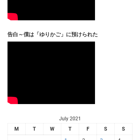
告白～僕は「ゆりかご」に預けられた
July 2021
M
T
W
T
F
S
S