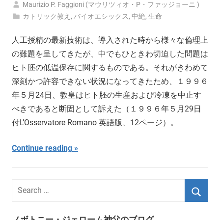
Maurizio P. Faggioni (マウリツィオ・P・ファッジョーニ )
カトリック教え
,
バイオエシックス
,
中絶
,
生命
人工授精の最新技術は、導入された時から様々な倫理上
の難題を呈してきたが、中でもひときわ切迫した問題は
ヒト胚の低温保存に関するものである。それがきわめて
深刻かつ許容できない状況になってきたため、１９９６
年５月24日、教皇はヒト胚の生産および冷凍を中止す
べきであると断固として訴えた（１９９６年５月29日
付L’Osservatore Romano 英語版、12ページ）。
Continue reading
ノボトニー・ジェローム神父のブログ