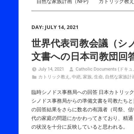
自然な家族計画（NFP)
カトリック教
DAY:
JULY 14, 2021
世界代表司教会議（シ
文書への日本司教団回
July 14, 2021
Catholic Documents (
カトリック教え
,
中絶
,
家族
,
生命
,
自然な家族計画
臨時シノドス事務局への回答 日本カトリッ
シノドス事務局からの準備文書を司教たちと
の回答結果をさらに数名の有識者（司祭、信
代の家庭の問題にかかわってきており、精通
の状況を十分に反映していると思われる。