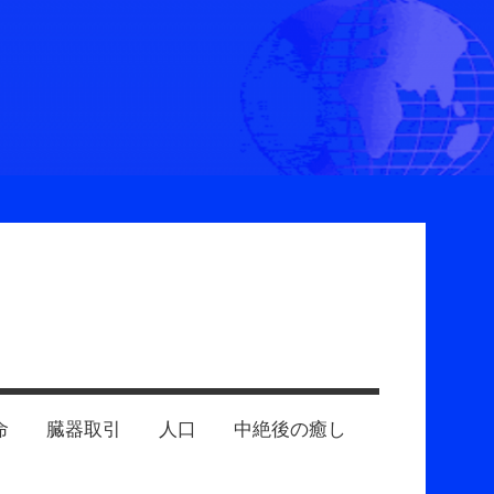
命
臓器取引
人口
中絶後の癒し