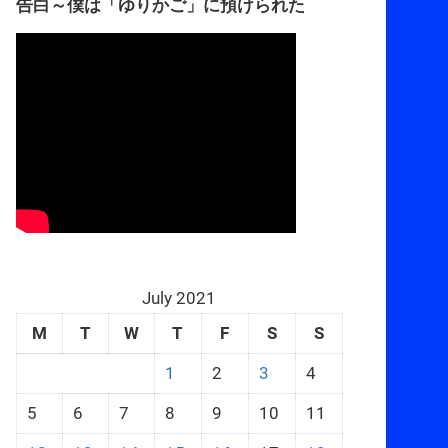
告白～僕は「ゆりかご」に預けられた
July 2021
M
T
W
T
F
S
S
1
2
3
4
5
6
7
8
9
10
11