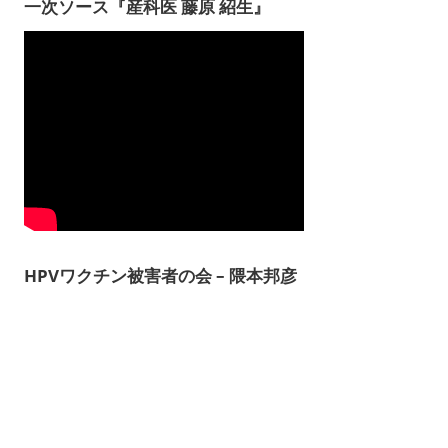
一次ソース『産科医 藤原 紹生』
HPVワクチン被害者の会 – 隈本邦彦