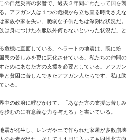
この自然災害の影響で、過去２年間にわたって国を襲
る。アフガン人は１つの危機から立ち直る時間さえな
は家族や家を失い、脆弱な子供たちは深刻な状況だ。
族は身につけた衣服以外何もないといった状況だ」と
る危機に直面している。ヘラートの地震は、既に紛
国民の苦しみを更に悪化させている。私たちの仲間の
すためにあなた方の支援を必要としている。アフガン
争と貧困に苦しんできたアフガン人たちです。私は助
ている。
界中の政府に呼びかけて、「あなた方の支援は苦しみ
を歩むのに有意義な力を与える」と書いている。
地震が発生し、レンガや土で作られた家屋が多数崩壊
人の死者が出た。そして１１日に入っても同州北方向