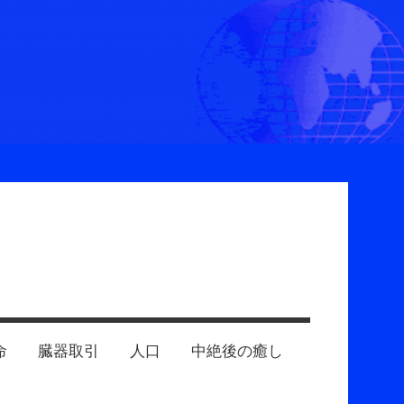
命
臓器取引
人口
中絶後の癒し