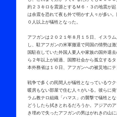
約２３キロを震源とするＭ６・３の地震が起
は余震を恐れて夜も外で明かす人々が多い。
０人以上が犠牲となった。
アフガンは２０２１年８月１５日、イスラム
し、駐アフガンの米軍撤退で同国の情勢は激
国駐在していた外国人要人や家族の国外退去
ら２年以上が経過、国際社会から孤立するタ
本外務省は１０日、アフガンへの被災地にテ
戦争で多くの民間人が犠牲となっているウク
暖房もない部屋で住む人々がいる。彼らに発
ラム教テロ組織「ハマス」の襲撃で犠牲とな
どうしたら拭きとれるだろうか。アジアのア
き埋めで失ったアフガンの男はがれきの山に