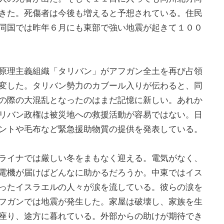
きた。死傷者は今後も増えると予想されている。住民
同国では昨年６月にも東部で強い地震が起きて１００
原理主義組織「タリバン」がアフガン全土を再び占領
変した。タリバン勢力のカブール入りが伝わると、同
の際の大混乱となったのはまだ記憶に新しい。あれか
リバン政権は被災地への救援活動が容易ではない。日
ントや毛布など緊急援助物質の提供を発表している。
ライナでは厳しい冬をまもなく迎える。電気がなく、
電機が届けばどんなに助かるだろうか。中東ではイス
ったイスラエルの人々が涙を流している。彼らの涙を
フガンでは地震が発生した。家屋は破壊し、家族を生
座り、途方に暮れている。外部からの助けが期待でき