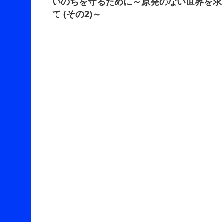
いのちを守るために～原発のない世界を求
navigation
て (その2)～