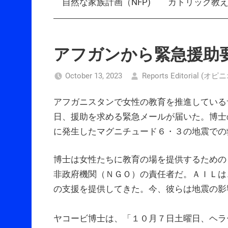
自然な家族計画（NFP)
カトリック教
アフガンから緊急援助
October 13, 2023
Reports Editorial (オピ
アフガニスタンで女性の教育を推進しているサケナ
日、援助を求める緊急メールが届いた。博士
に発生したマグニチュード６・３の地震での
博士は女性たちに教育の場を提供するための「Afghan
非政府機関（ＮＧＯ）の責任者だ。ＡＩＬは
の支援を提供してきた。今、彼らは地震の影
ヤコービ博士は、「１０月７日土曜日、ヘラ