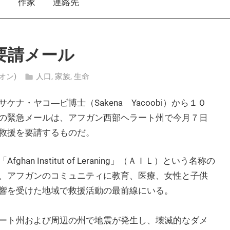
え
作家
連絡先
要請メール
ニオン)
人口
,
家族
,
生命
・ヤコ―ビ博士（Sakena Yacoobi）から１０
の緊急メールは、アフガン西部ヘラート州で今月７日
救援を要請するものだ。
 Institut of Leraning」（ＡＩＬ）という名称の
、アフガンのコミュニティに教育、医療、女性と子供
響を受けた地域で救援活動の最前線にいる。
ート州および周辺の州で地震が発生し、壊滅的なダメ