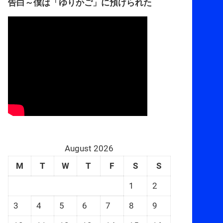
告白～僕は「ゆりかご」に預けられた
August 2026
M
T
W
T
F
S
S
1
2
3
4
5
6
7
8
9