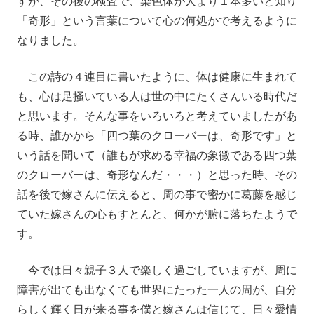
すが、その後の検査で、染色体が人より１本多いと知り
「奇形」という言葉について心の何処かで考えるように
なりました。
この詩の４連目に書いたように、体は健康に生まれて
も、心は足掻いている人は世の中にたくさんいる時代だ
と思います。そんな事をいろいろと考えていましたがあ
る時、誰かから「四つ葉のクローバーは、奇形です」と
いう話を聞いて（誰もが求める幸福の象徴である四つ葉
のクローバーは、奇形なんだ・・・）と思った時、その
話を後で嫁さんに伝えると、周の事で密かに葛藤を感じ
ていた嫁さんの心もすとんと、何かが腑に落ちたようで
す。
今では日々親子３人で楽しく過ごしていますが、周に
障害が出ても出なくても世界にたった一人の周が、自分
らしく輝く日が来る事を僕と嫁さんは信じて、日々愛情