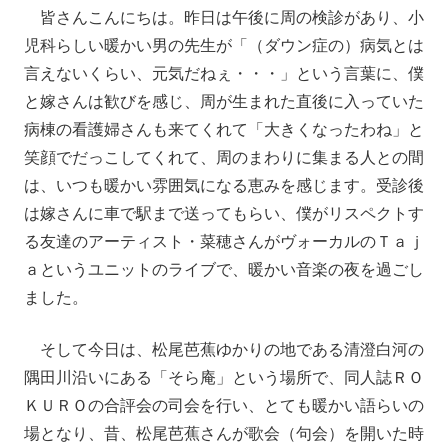
皆さんこんにちは。昨日は午後に周の検診があり、小
児科らしい暖かい男の先生が「（ダウン症の）病気とは
言えないくらい、元気だねぇ・・・」という言葉に、僕
と嫁さんは歓びを感じ、周が生まれた直後に入っていた
病棟の看護婦さんも来てくれて「大きくなったわね」と
笑顔でだっこしてくれて、周のまわりに集まる人との間
は、いつも暖かい雰囲気になる恵みを感じます。受診後
は嫁さんに車で駅まで送ってもらい、僕がリスペクトす
る友達のアーティスト・菜穂さんがヴォーカルのＴａｊ
ａというユニットのライブで、暖かい音楽の夜を過ごし
ました。
そして今日は、松尾芭蕉ゆかりの地である清澄白河の
隅田川沿いにある「そら庵」という場所で、同人誌ＲＯ
ＫＵＲＯの合評会の司会を行い、とても暖かい語らいの
場となり、昔、松尾芭蕉さんが歌会（句会）を開いた時