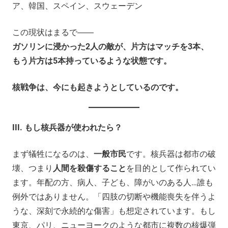
ア、韓国、スペイン、スウェーデン
この現状はまるで――
ガソリンに浸かった2人の敵が、片方はマッチを3本、
もう片方は5本持っているような状態です。
核戦争は、今にも起きようとしているのです。
III.
もし核兵器が使われたら？
まず犠牲になるのは、
一般市民
です。核兵器は都市の破
壊、つまり
人間を殺傷すること
を目的として作られてい
ます。年配の方、病人、子ども、障がいのある人…誰も
例外ではありません。「四肢の切断や機能喪失を伴うよ
うな、深刻で永続的な傷害」も想定されています。もし
東京、パリ、ニューヨークのような都市に複数の核爆弾