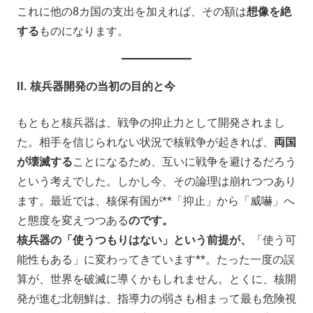
これに他の8カ国の支出を加えれば、その額は
想像を絶
する
ものになります。
II.
核兵器開発の当初の目的と今
もともと核兵器は、戦争の抑止力として開発されまし
た。相手を信じられない状況で核戦争が起きれば、
両国
が壊滅する
ことになるため、互いに戦争を避けるだろう
という考えでした。しかし今、その論理は崩れつつあり
ます。最近では、核保有国が**「抑止」から「威嚇」へ
と態度を変えつつある
のです。
核兵器の「使うつもりはない」という前提が、
「使う可
能性もある」に変わってきています**。たった一度の誤
算が、世界を破滅に導くかもしれません。とくに、核開
発が進む北朝鮮は、指導力の弱さも相まって最も危険視