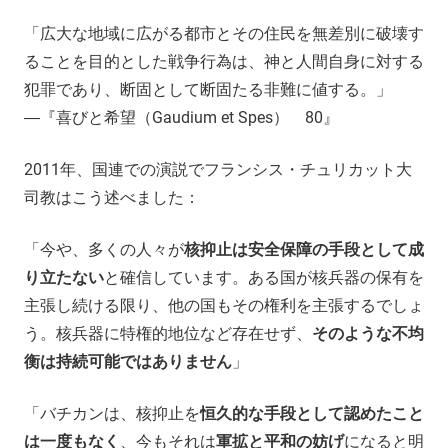
「広大な地域に広がる都市とその住民を無差別に破壊す
ることを目的とした戦争行為は、神と人間自身に対する
犯罪であり、断固として断固たる非難に値する。」
―『喜びと希望（Gaudium et Spes） 80』
2011年、国連での演説でフランシス・チュリカット大
司教はこう述べました：
「今や、多くの人々が
核抑止は安全保障の手段として成
り立たない
と確信しています。ある国が核兵器の保有を
主張し続ける限り、他の国もその権利を主張するでしょ
う。核兵器に特権的地位など存在せず、
そのような不均
衡は持続可能ではありません
」
「バチカンは、核抑止を
恒久的な手段として認めたこと
は一度もなく
、今もそれは
軍拡と平和の妨げ
になると明