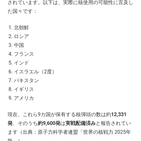
されています。以下は、実際に核使用の可能性に言及し
た国々です：
北朝鮮
ロシア
中国
フランス
インド
イスラエル（2度）
パキスタン
イギリス
アメリカ
現在、これら9カ国が保有する核弾頭の数は約
12,331
発
、そのうち
約9,600発
は
実戦配備済み
と報告されてい
ます（出典：原子力科学者連盟「世界の核戦力 2025年
版」）。