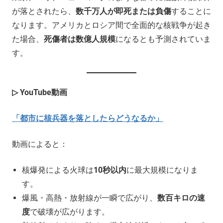
が落とされたら、
数千万人が即死または負傷
することに
なります。アメリカとロシア間で全面的な核戦争が起き
た場合、
死傷者は数億人規模
になるとも予測されていま
す。
▷ YouTube
動画
「都市に核兵器を落としたらどうなるか」
動画によると：
核爆発による火球は
10秒以内
に最大規模になりま
す。
爆風・高熱・放射線が一瞬で広がり、
数百キロの速
度
で破壊が広がります。