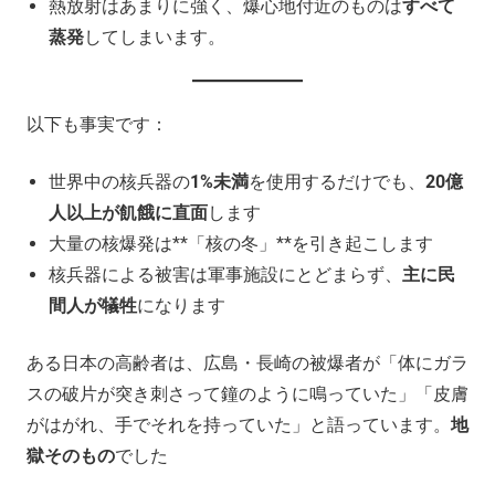
熱放射はあまりに強く、爆心地付近のものは
すべて
蒸発
してしまいます。
以下も事実です：
世界中の核兵器の
1%未満
を使用するだけでも、
20億
人以上が飢餓に直面
します
大量の核爆発は**「核の冬」**を引き起こします
核兵器による被害は軍事施設にとどまらず、
主に民
間人が犠牲
になります
ある日本の高齢者は、広島・長崎の被爆者が「体にガラ
スの破片が突き刺さって鐘のように鳴っていた」「皮膚
がはがれ、手でそれを持っていた」と語っています。
地
獄そのもの
でした