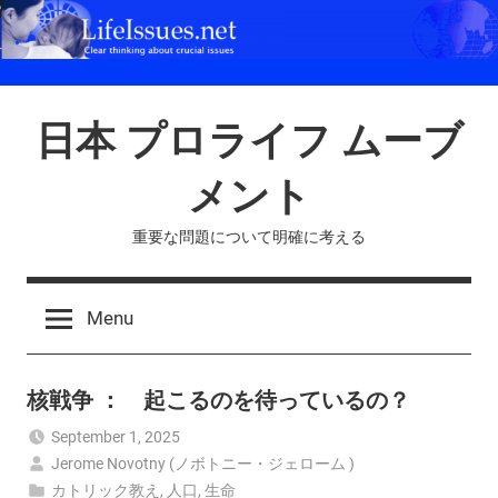
Skip
to
content
日本 プロライフ ムーブ
メント
重要な問題について明確に考える
Menu
核戦争 ： 起こるのを待っているの？
September 1, 2025
Jerome Novotny (ノボトニー・ジェローム )
カトリック教え
,
人口
,
生命