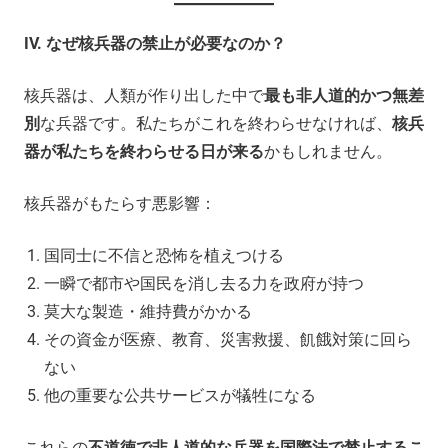
IV.
なぜ核兵器の禁止が必要なのか？
核兵器は、人類が作り出した中で
最も非人道的かつ無差
別
な兵器です。私たちがこれを終わらせなければ、
核兵
器が私たちを終わらせる日が来る
かもしれません。
核兵器がもたらす悪影響：
国同士に不信と恐怖を植えつける
一瞬で都市や国民を消し去る力を政府が持つ
莫大な製造・維持費がかかる
その資金が医療、教育、災害救援、飢餓対策に回ら
ない
他の重要な公共サービスが犠牲になる
これらの
不道徳で非人道的な兵器を国際法で禁止するこ