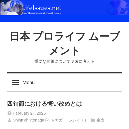
Skip
to
content
日本 プロライフ ムーブ
メント
重要な問題について明確に考える
Menu
四旬節における悔い改めとは
February 21, 2026
Shinnichi Itonaga (イトナガ ・ シンイチ)
生命