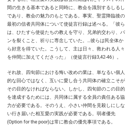
間の生きる基本であると同時に、教会を識別するしるし
であり、教会の魅力のもとである。事実、聖霊降臨後の
最初の信者共同体について使徒言行録は述べる。「彼ら
は、ひたすら使徒たちの教えを守り、兄弟的交わり、パ
ンを裂くこと、祈りに専念していた。…彼らは民全体か
ら好意を得ていた。こうして、主は日々、救われる人々
を仲間に加えてくださった」（使徒言行録3,42-46）。
それ故、四旬節における悔い改めの業は、単なるい個人
的な回心ではなく、互いに愛し合う共同体の確立こそが
その目的なければならない。しかし、四旬節のこの目的
を達成するためには、共同体に属する全員の責任ある協
力が必要である。そのうえ、小さい仲間を見殺しにしな
い行き届いた相互愛の実践が必要である。弱者優先
(Option for the poor)は常に教会の優先事項である。