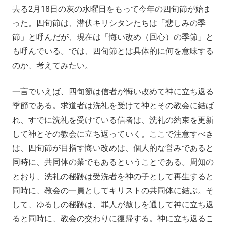
去る2月18日の灰の水曜日をもって今年の四旬節が始ま
った。四旬節は、潜伏キリシタンたちは「悲しみの季
節」と呼んだが、現在は「悔い改め（回心）の季節」と
も呼んでいる。では、四旬節とは具体的に何を意味する
のか、考えてみたい。
一言でいえば、四旬節は信者が悔い改めて神に立ち返る
季節である。求道者は洗礼を受けて神とその教会に結ば
れ、すでに洗礼を受けている信者は、洗礼の約束を更新
して神とその教会に立ち返っていく。ここで注意すべき
は、四旬節が目指す悔い改めは、個人的な営みであると
同時に、共同体の業でもあるということである。周知の
とおり、洗礼の秘跡は受洗者を神の子として再生すると
同時に、教会の一員としてキリストの共同体に結ぶ。そ
して、ゆるしの秘跡は、罪人が赦しを通して神に立ち返
ると同時に、教会の交わりに復帰する。神に立ち返るこ