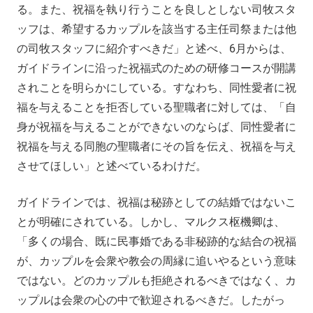
る。また、祝福を執り行うことを良しとしない司牧スタ
ッフは、希望するカップルを該当する主任司祭または他
の司牧スタッフに紹介すべきだ」と述べ、6月からは、
ガイドラインに沿った祝福式のための研修コースが開講
されことを明らかにしている。すなわち、同性愛者に祝
福を与えることを拒否している聖職者に対しては、「自
身が祝福を与えることができないのならば、同性愛者に
祝福を与える同胞の聖職者にその旨を伝え、祝福を与え
させてほしい」と述べているわけだ。
ガイドラインでは、祝福は秘跡としての結婚ではないこ
とが明確にされている。しかし、マルクス枢機卿は、
「多くの場合、既に民事婚である非秘跡的な結合の祝福
が、カップルを会衆や教会の周縁に追いやるという意味
ではない。どのカップルも拒絶されるべきではなく、カ
ップルは会衆の心の中で歓迎されるべきだ。したがっ