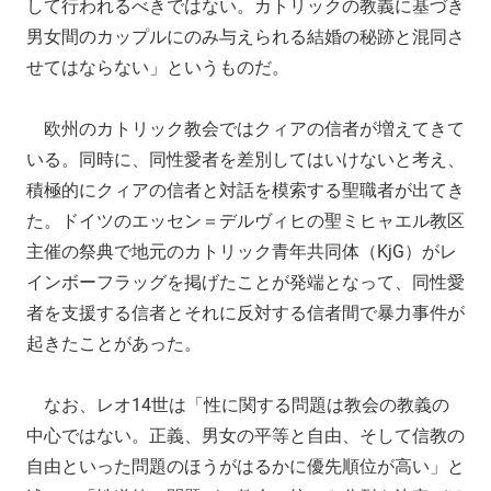
して行われるべきではない。カトリックの教義に基づき
男女間のカップルにのみ与えられる結婚の秘跡と混同さ
せてはならない」というものだ。
欧州のカトリック教会ではクィアの信者が増えてきて
いる。同時に、同性愛者を差別してはいけないと考え、
積極的にクィアの信者と対話を模索する聖職者が出てき
た。ドイツのエッセン＝デルヴィヒの聖ミヒャエル教区
主催の祭典で地元のカトリック青年共同体（KjG）がレ
インボーフラッグを掲げたことが発端となって、同性愛
者を支援する信者とそれに反対する信者間で暴力事件が
起きたことがあった。
なお、レオ14世は「性に関する問題は教会の教義の
中心ではない。正義、男女の平等と自由、そして信教の
自由といった問題のほうがはるかに優先順位が高い」と