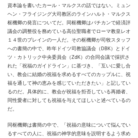
資本論を書いたカール・マルクスの話ではない。ミュン
ヘン・フライジング大司教区のラインハルト・マルクス
枢機卿の発言についてだ。同枢機卿はバチカンで経済評
議会の調整役を務めている高位聖職者でローマ教皇レオ
１４世のブレインの一人だ。その枢機卿が司牧スタッフ
への書簡の中で、昨年ドイツ司教協議会（DBK）とドイ
ツ・カトリック中央委員会（ZdK）の合同会議で採択さ
れた「祝福のガイドライン」に基づき、「互いに愛し合
い、教会に結婚の祝福を求めるすべてのカップルに、祝
福を通して神の恵みを感じていただきたい」と記してい
るのだ。具体的に、教会が祝福を拒否している再婚者、
同性愛者に対しても祝福を与えてほしいと述べているの
だ。
同枢機卿は書簡の中で、「祝福の意味について悩んでい
るすべての人に、祝福の神学的意味を説明するよう求め