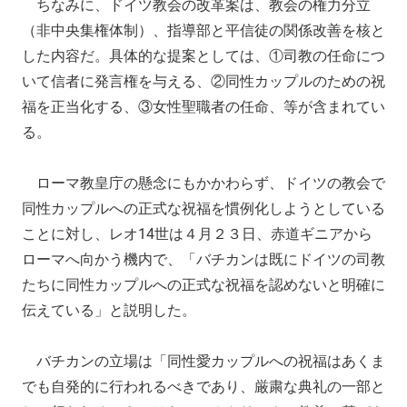
ちなみに、ドイツ教会の改革案は、教会の権力分立
（非中央集権体制）、指導部と平信徒の関係改善を核と
した内容だ。具体的な提案としては、①司教の任命につ
いて信者に発言権を与える、②同性カップルのための祝
福を正当化する、③女性聖職者の任命、等が含まれてい
る。
ローマ教皇庁の懸念にもかかわらず、ドイツの教会で
同性カップルへの正式な祝福を慣例化しようとしている
ことに対し、レオ14世は４月２３日、赤道ギニアから
ローマへ向かう機内で、「バチカンは既にドイツの司教
たちに同性カップルへの正式な祝福を認めないと明確に
伝えている」と説明した。
バチカンの立場は「同性愛カップルへの祝福はあくま
でも自発的に行われるべきであり、厳粛な典礼の一部と