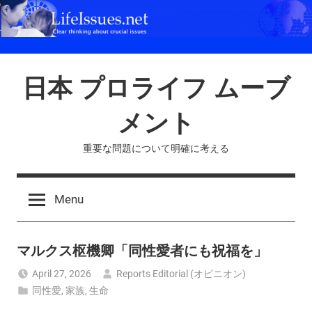
Skip
to
content
日本 プロライフ ムーブ
メント
重要な問題について明確に考える
Menu
マルクス枢機卿「同性愛者にも祝福を」
April 27, 2026
Reports Editorial (オピニオン)
同性愛
,
家族
,
生命