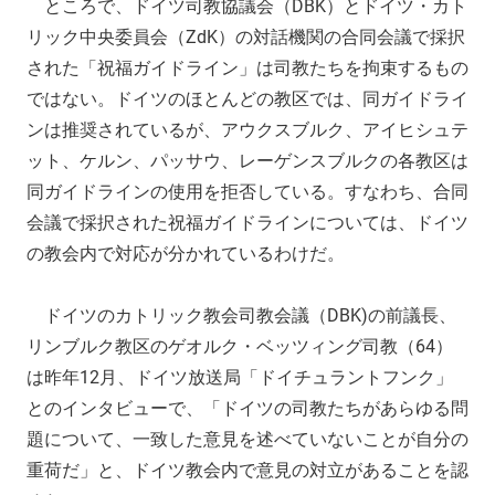
ところで、ドイツ司教協議会（DBK）とドイツ・カト
リック中央委員会（ZdK）の対話機関の合同会議で採択
された「祝福ガイドライン」は司教たちを拘束するもの
ではない。ドイツのほとんどの教区では、同ガイドライ
ンは推奨されているが、アウクスブルク、アイヒシュテ
ット、ケルン、パッサウ、レーゲンスブルクの各教区は
同ガイドラインの使用を拒否している。すなわち、合同
会議で採択された祝福ガイドラインについては、ドイツ
の教会内で対応が分かれているわけだ。
ドイツのカトリック教会司教会議（DBK)の前議長、
リンブルク教区のゲオルク・ベッツィング司教（64）
は昨年12月、ドイツ放送局「ドイチュラントフンク」
とのインタビューで、「ドイツの司教たちがあらゆる問
題について、一致した意見を述べていないことが自分の
重荷だ」と、ドイツ教会内で意見の対立があることを認