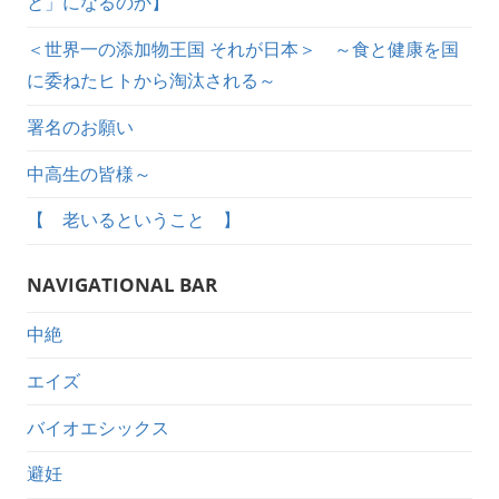
と」になるのか】
＜世界一の添加物王国 それが日本＞ ～食と健康を国
に委ねたヒトから淘汰される～
署名のお願い
中高生の皆様～
【 老いるということ 】
NAVIGATIONAL BAR
中絶
エイズ
バイオエシックス
避妊