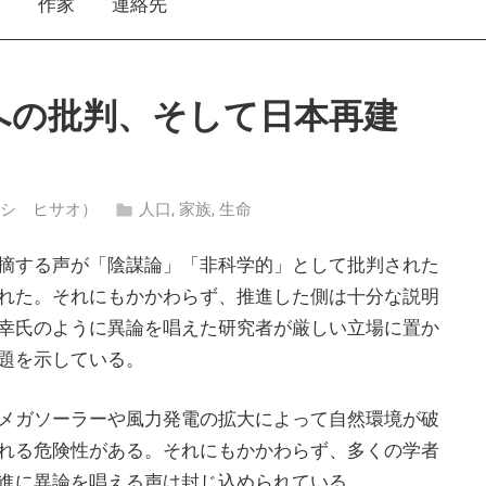
え
作家
連絡先
への批判、そして日本再建
シオロシ ヒサオ）
人口
,
家族
,
生命
摘する声が「陰謀論」「非科学的」として批判された
れた。それにもかかわらず、推進した側は十分な説明
幸氏のように異論を唱えた研究者が厳しい立場に置か
題を示している。
メガソーラーや風力発電の拡大によって自然環境が破
れる危険性がある。それにもかかわらず、多くの学者
進に異論を唱える声は封じ込められている。