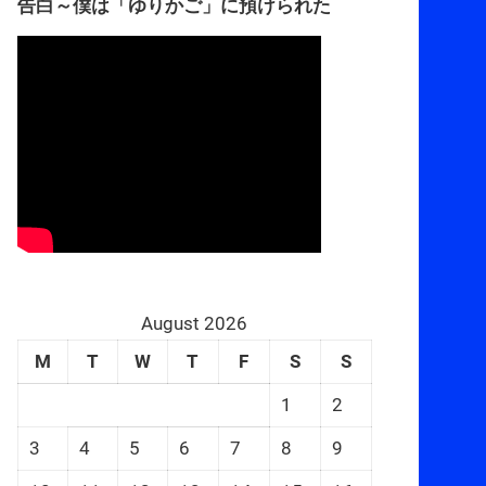
告白～僕は「ゆりかご」に預けられた
August 2026
M
T
W
T
F
S
S
1
2
3
4
5
6
7
8
9