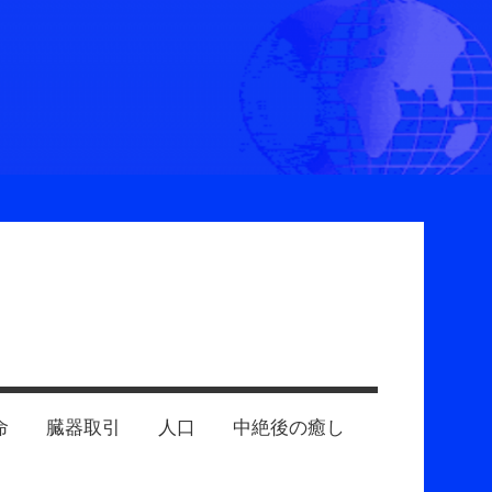
命
臓器取引
人口
中絶後の癒し