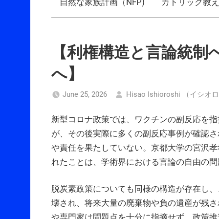
自然な家族計画（NFP)
カトリック教
【利権構造と言論統制
へ】
June 25, 2026
Hisao Ishioroshi （イ
新型コロナ政策では、ワクチンの副反応を指
が、その後実際に多くの副反応事例が確認さ
や責任を果たしていない。京都大学の宮沢孝
れたことは、学術界における言論の自由の問
脱炭素政策についても同様の構造が存在し、
壊され、将来大量の廃棄物や負の遺産が残さ
や専門家は問題点を十分に指摘せず、政策推