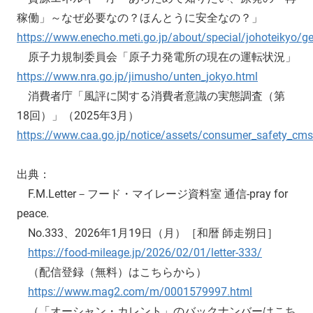
稼働」～なぜ必要なの？ほんとうに安全なの？」
https://www.enecho.meti.go.jp/about/special/johoteikyo/g
原子力規制委員会「原子力発電所の現在の運転状況」
https://www.nra.go.jp/jimusho/unten_jokyo.html
消費者庁「風評に関する消費者意識の実態調査（第
18回）」（2025年3月）
https://www.caa.go.jp/notice/assets/consumer_safety_cm
出典：
F.M.Letter－フード・マイレージ資料室 通信-pray for
peace.
No.333、2026年1月19日（月）［和暦 師走朔日］
https://food-mileage.jp/2026/02/01/letter-333/
（配信登録（無料）はこちらから）
https://www.mag2.com/m/0001579997.html
（「オーシャン・カレント」のバックナンバーはこち