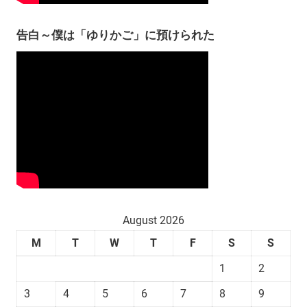
告白～僕は「ゆりかご」に預けられた
August 2026
M
T
W
T
F
S
S
1
2
3
4
5
6
7
8
9