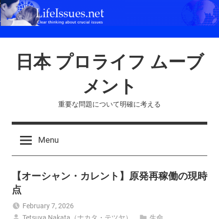
Skip
to
content
日本 プロライフ ムーブ
メント
重要な問題について明確に考える
Menu
【オーシャン・カレント】原発再稼働の現時
点
February 7, 2026
Tetsuya Nakata（ナカタ・テツヤ）
生命