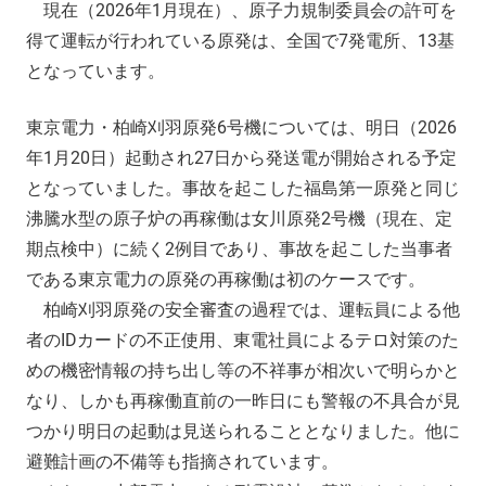
現在（2026年1月現在）、原子力規制委員会の許可を
得て運転が行われている原発は、全国で7発電所、13基
となっています。
東京電力・柏崎刈羽原発6号機については、明日（2026
年1月20日）起動され27日から発送電が開始される予定
となっていました。事故を起こした福島第一原発と同じ
沸騰水型の原子炉の再稼働は女川原発2号機（現在、定
期点検中）に続く2例目であり、事故を起こした当事者
である東京電力の原発の再稼働は初のケースです。
柏崎刈羽原発の安全審査の過程では、運転員による他
者のIDカードの不正使用、東電社員によるテロ対策のた
めの機密情報の持ち出し等の不祥事が相次いで明らかと
なり、しかも再稼働直前の一昨日にも警報の不具合が見
つかり明日の起動は見送られることとなりました。他に
避難計画の不備等も指摘されています。