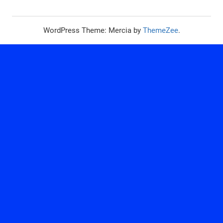
WordPress Theme: Mercia by
ThemeZee
.