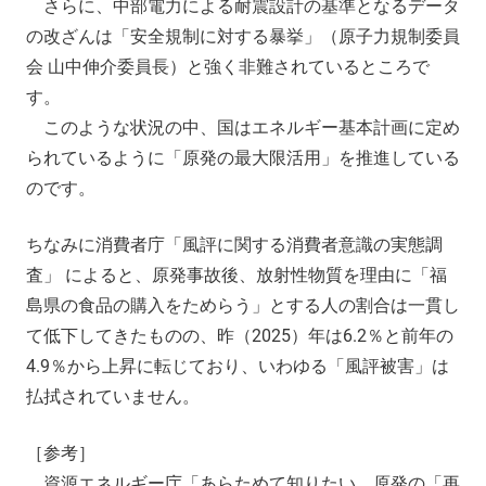
さらに、中部電力による耐震設計の基準となるデータ
の改ざんは「安全規制に対する暴挙」（原子力規制委員
会 山中伸介委員長）と強く非難されているところで
す。
このような状況の中、国はエネルギー基本計画に定め
られているように「原発の最大限活用」を推進している
のです。
ちなみに消費者庁「風評に関する消費者意識の実態調
査」 によると、原発事故後、放射性物質を理由に「福
島県の食品の購入をためらう」とする人の割合は一貫し
て低下してきたものの、昨（2025）年は6.2％と前年の
4.9％から上昇に転じており、いわゆる「風評被害」は
払拭されていません。
［参考］
資源エネルギー庁「あらためて知りたい、原発の「再