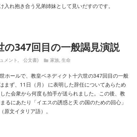
け入れ抱き合う兄弟姉妹として見いだすのです。
の347回目の一般謁見演説
 (ドキュメント, 公文書)
家族
,
生命
六世ホールで、教皇ベネディクト十六世の347回目の一般
はまず、11日（月） に表明した辞任についてあらため
くした会衆から何度も拍手が送られました。この後、教
始まるにあたり「イエスの誘惑と天 の国のための回心」
（原文イタリア語）。