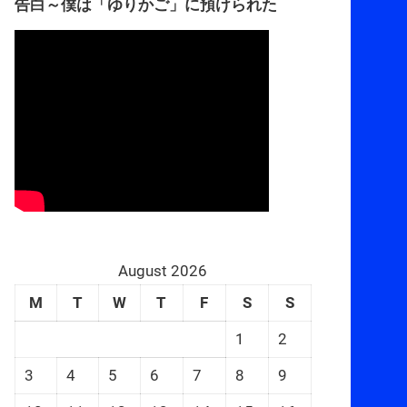
告白～僕は「ゆりかご」に預けられた
August 2026
M
T
W
T
F
S
S
1
2
3
4
5
6
7
8
9