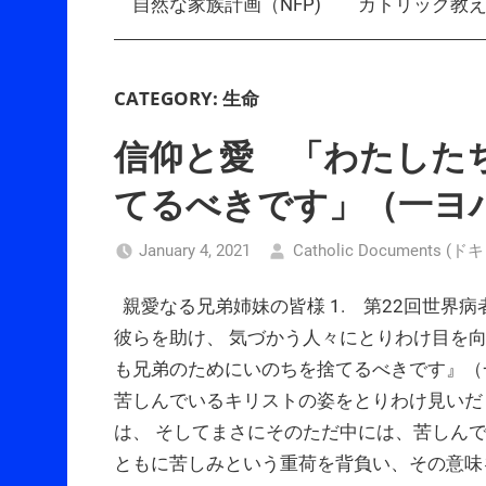
自然な家族計画（NFP)
カトリック教
CATEGORY:
生命
信仰と愛 「わたした
てるべきです」（一ヨハ
January 4, 2021
Catholic Documents
親愛なる兄弟姉妹の皆様 1. 第22回世界
彼らを助け、 気づかう人々にとりわけ目を
も兄弟のためにいのちを捨てるべきです』（
苦しんでいるキリストの姿をとりわけ見いだ
は、 そしてまさにそのただ中には、苦しん
ともに苦しみという重荷を背負い、その意味