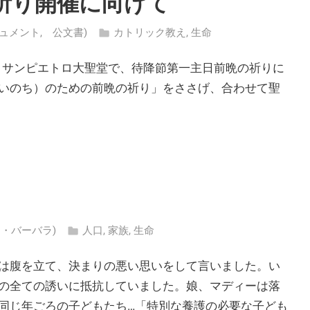
祈り開催に向けて
 (ドキュメント, 公文書)
カトリック教え
,
生命
日、サンピエトロ大聖堂で、待降節第一主日前晩の祈りに
いのち）のための前晩の祈り」をささげ、合わせて聖
ティス・バーバラ)
人口
,
家族
,
生命
は腹を立て、決まりの悪い思いをして言いました。い
の全ての誘いに抵抗していました。娘、マディーは落
同じ年ごろの子どもたち…「特別な養護の必要な子ども