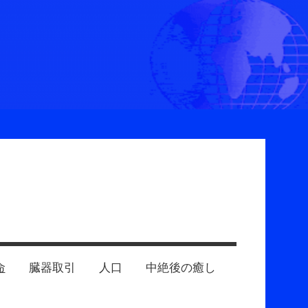
命
臓器取引
人口
中絶後の癒し