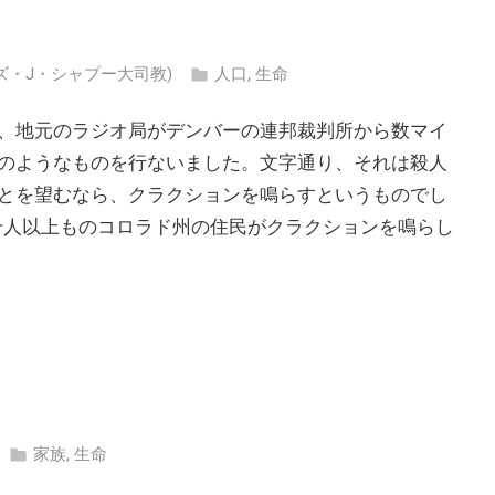
ャールズ・J・シャプー大司教)
人口
,
生命
、地元のラジオ局がデンバーの連邦裁判所から数マイ
のようなものを行ないました。文字通り、それは殺人
とを望むなら、クラクションを鳴らすというものでし
4千人以上ものコロラド州の住民がクラクションを鳴らし
家族
,
生命