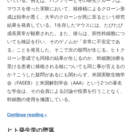
いている。例えば、ハンフリーとその研究グループは、
マウスを使った実験において、核移植によるクローン形
成は効率が悪く、大半のクローンが死に至るという研究
結果を発表している。1生存したマウスには、たびたび
成長異常が観察された。また、彼らは、胚性幹細胞につ
いても検証を行い、そのゲノムが「非常に不安定であ
る」ことを発見した。そこで次の疑問が生じる。ヒトク
ローン形成でも同様の結果が生じるのか、幹細胞治療を
受ける患者に移植される核についても同じ事が言えるの
か？こうした疑問があるにも関わらず、米国実験生物学
会（FASEB）と米国解剖学会（AAA）という2つの著名
な学会は、その会員による討論や投票を行うことなく、
幹細胞の使用を擁護している。
Continue reading
ヒト発生学の堕落