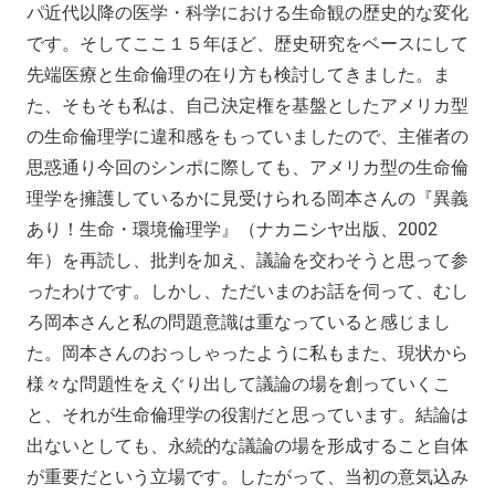
パ近代以降の医学・科学における生命観の歴史的な変化
です。そしてここ１５年ほど、歴史研究をベースにして
先端医療と生命倫理の在り方も検討してきました。ま
た、そもそも私は、自己決定権を基盤としたアメリカ型
の生命倫理学に違和感をもっていましたので、主催者の
思惑通り今回のシンポに際しても、アメリカ型の生命倫
理学を擁護しているかに見受けられる岡本さんの『異義
あり！生命・環境倫理学』（ナカニシヤ出版、2002
年）を再読し、批判を加え、議論を交わそうと思って参
ったわけです。しかし、ただいまのお話を伺って、むし
ろ岡本さんと私の問題意識は重なっていると感じまし
た。岡本さんのおっしゃったように私もまた、現状から
様々な問題性をえぐり出して議論の場を創っていくこ
と、それが生命倫理学の役割だと思っています。結論は
出ないとしても、永続的な議論の場を形成すること自体
が重要だという立場です。したがって、当初の意気込み