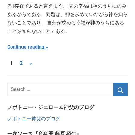
る｣存在であると言えよう。 真の幸福は神のうちにのみ
あるからである。問題は、神を求めていながら神を知ら
ないことであり、 自分が求める幸福が神のうちにある
ことを知らないことである。
Continue reading
Posts
Next
1
2
»
Posts
pagination
ノボトニー・ジェローム神父のブログ
ノボトニー神父のブログ
一次ソース『産科医 藤原 紹生』