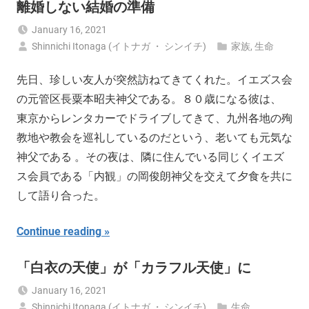
離婚しない結婚の準備
January 16, 2021
Shinnichi Itonaga (イトナガ ・ シンイチ)
家族
,
生命
先日、珍しい友人が突然訪ねてきてくれた。イエズス会
の元管区長粟本昭夫神父である。８０歳になる彼は、
東京からレンタカーでドライブしてきて、九州各地の殉
教地や教会を巡礼しているのだという、老いても元気な
神父である 。その夜は、隣に住んでいる同じくイエズ
ス会員である「内観」の岡俊朗神父を交えて夕食を共に
して語り合った。
Continue reading
「白衣の天使」が「カラフル天使」に
January 16, 2021
Shinnichi Itonaga (イトナガ ・ シンイチ)
生命