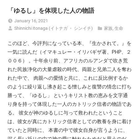
「ゆるし」を体現した人の物語
January 16, 2021
Shinnichi Itonaga (イトナガ ・ シンイチ)
家族
,
生命
このほど、今評判になっている本、『生かされて。』を
一気に読んだ（イマキュレー・イリバギザ著、PHP、２
００６） 。十年余り前、アフリカのルアンダで吹き荒
れた民族浄化の大量虐殺の時代、両親と兄弟二人を奪わ
れた中で、 肉親への愛情と共に、これに反比例するか
のように繰り返し沸き起こる憎しみと復讐の情念に打ち
勝って、「ゆるし」 というキリスト教の恵みを文字通
り身を持って体現した一人のカトリック信者の物語であ
る。 彼女が神のゆるしに与って救われたということ
は、彼女が真にカトリック信者としての教養を身に着け
ていたと同時に、 本書の中で彼女自身が言うように、
深く長い祈りの中で神の愛に触れたためだと思うのだ