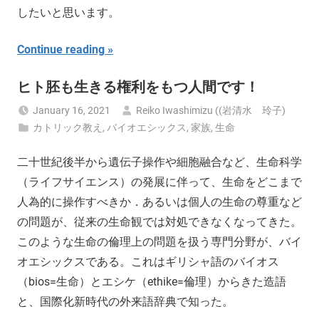
したいと思います。
Continue reading
ヒト胚も生きる権利をもつ人間です！
January 16, 2021
Reiko Iwashimizu ((岩清水 玲子)
カトリック教え
,
バイオエシックス
,
家族
,
生命
二十世紀後半から遺伝子操作や細胞融合など、生命科学
（ライフサイエンス）の発展に伴って、生命をどこまで
人為的に操作すべきか．あるいは個人の生命の尊重など
の問題が、従来の生命観では対処できなくなってきた。
このような生命の倫理上の問題を扱う専門分野が、バイ
オエシックスである。これはギリシャ語のバイオス
（bios=生命）とエシケ（ethike=倫理）からきた造語
と、国際化新時代の外来語辞典で知った。