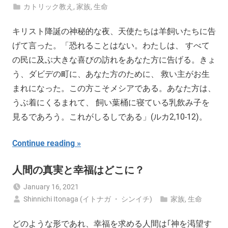
カトリック教え
,
家族
,
生命
キリスト降誕の神秘的な夜、天使たちは羊飼いたちに告
げて言った。「恐れることはない。わたしは、 すべて
の民に及ぶ大きな喜びの訪れをあなた方に告げる。きょ
う、ダビデの町に、あなた方のために、 救い主がお生
まれになった。この方こそメシアである。あなた方は、
うぶ着にくるまれて、 飼い葉桶に寝ている乳飲み子を
見るであろう。これがしるしである」(ルカ2,10-12)。
Continue reading
人間の真実と幸福はどこに？
January 16, 2021
Shinnichi Itonaga (イトナガ ・ シンイチ)
家族
,
生命
どのような形であれ、幸福を求める人間は｢神を渇望す