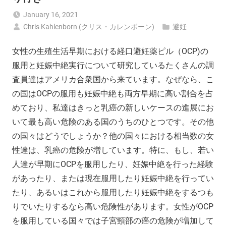
January 16, 2021
Chris Kahlenborn (クリス・カレンボーン)
避妊
女性の生殖生活早期における経口避妊薬ピル（OCP)の
服用と妊娠中絶実行について研究しているたくさんの調
査員達はアメリカ合衆国から来ています。なぜなら、こ
の国はOCPの服用も妊娠中絶も両方早期に高い割合を占
めており、私達はきっと乳癌の新しいケースの進展にお
いて最も高い危険のある国のうちのひとつです。その他
の国々はどうでしょうか？他の国々における相当数の女
性達は、乳癌の危険が増しています。特に、もし、若い
人達が早期にOCPを服用したり、妊娠中絶を行った経験
があったり、または現在服用したり妊娠中絶を行ってい
たり、あるいはこれから服用したり妊娠中絶をするつも
りでいたりするなら高い危険性があります。女性がOCP
を服用している国々では子宮頸部の癌の危険が増加して