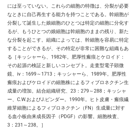
には至っていない。これらの細胞の特徴は、分裂が必要
なときに自己再生する能力を持つことである。幹細胞が
分裂して誕生した娘細胞のひとつは特定の細胞に分化す
るが、もうひとつの娘細胞は幹細胞のままの残り、新た
な分裂を起こす。組織によっては、幹細胞を容易に特定
することができるが、その特定が非常に困難な組織もあ
る［キッシャーら、1982年。肥厚性瘢痕とケロイド：
その起源の検証と新しいコンセプト。走査型電子顕微
鏡、iv：1699～1713；キッシャーら、1989年。肥厚性
瘢痕およびケロイドの細胞株によるフィブロネクチン生
成量の増加。結合組織研究、23：279～288；キッシャ
ー、C.W.およびJ.ピンダー。1990年。ヒト皮膚・瘢痕繊
維芽細胞によるフィブロネクチン（FN）生成量に対す
る血小板由来成長因子（PDGF）の影響。細胞検査、
3：231～238。］