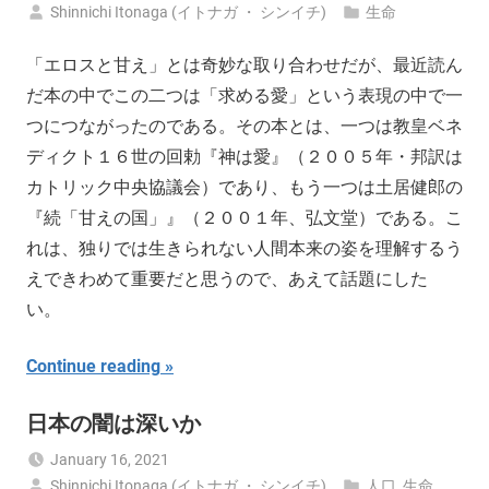
Shinnichi Itonaga (イトナガ ・ シンイチ)
生命
「エロスと甘え」とは奇妙な取り合わせだが、最近読ん
だ本の中でこの二つは「求める愛」という表現の中で一
つにつながったのである。その本とは、一つは教皇ベネ
ディクト１６世の回勅『神は愛』（２００５年・邦訳は
カトリック中央協議会）であり、もう一つは土居健郎の
『続「甘えの国」』（２００１年、弘文堂）である。こ
れは、独りでは生きられない人間本来の姿を理解するう
えできわめて重要だと思うので、あえて話題にした
い。
Continue reading
日本の闇は深いか
January 16, 2021
Shinnichi Itonaga (イトナガ ・ シンイチ)
人口
,
生命