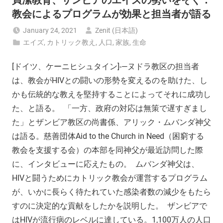
教会によるプログラムが効果と担当者が語る
January 24, 2021
Zenit (日本語)
エイズ
,
カトリック教え
,
人口
,
家族
,
生命
[ドイツ、ケーニヒシュタイン]-—ヌドラ教区の担当者
は、教会がHIVとの闘いの形勢を変えるのを助けた、し
かも伝統的な教えを堅持することによってそれに成功し
た、と語る。 「一方、政府の対応は無策で遅すぎまし
た」とザンビア教区の尚書係、アリック・ムバンダ神父
は語る。慈善団体Aid to the Church in Need（困窮する
教会を支援する会）の本部を同神父が最近訪問した際
に、インタビューに応えたもの。 ムバンダ神父は、
HIVと闘うためにカトリック教会が運営するプログラム
が、いかに長らく待たれていた感染者数の減少をもたら
すのに決定的な貢献をしたかを説明した。 ザンビアで
はHIVが流行病のレベルに達している。1,100万人の人口