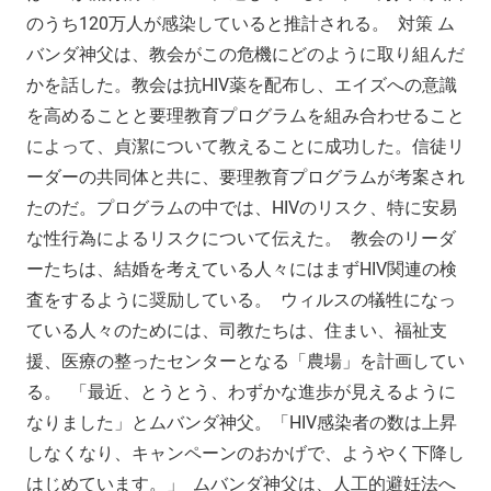
のうち120万人が感染していると推計される。 対策 ム
バンダ神父は、教会がこの危機にどのように取り組んだ
かを話した。教会は抗HIV薬を配布し、エイズへの意識
を高めることと要理教育プログラムを組み合わせること
によって、貞潔について教えることに成功した。信徒リ
ーダーの共同体と共に、要理教育プログラムが考案され
たのだ。プログラムの中では、HIVのリスク、特に安易
な性行為によるリスクについて伝えた。 教会のリーダ
ーたちは、結婚を考えている人々にはまずHIV関連の検
査をするように奨励している。 ウィルスの犠牲になっ
ている人々のためには、司教たちは、住まい、福祉支
援、医療の整ったセンターとなる「農場」を計画してい
る。 「最近、とうとう、わずかな進歩が見えるように
なりました」とムバンダ神父。「HIV感染者の数は上昇
しなくなり、キャンペーンのおかげで、ようやく下降し
はじめています。」 ムバンダ神父は、人工的避妊法へ