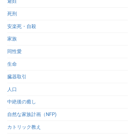
避妊
死刑
安楽死・自殺
家族
同性愛
生命
臓器取引
人口
中絶後の癒し
自然な家族計画（NFP)
カトリック教え