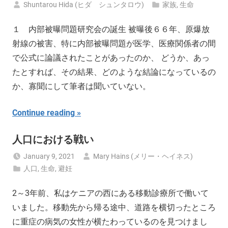
Shuntarou Hida (ヒダ シュンタロウ)
家族
,
生命
１ 内部被曝問題研究会の誕生 被曝後６６年、原爆放
射線の被害、特に内部被曝問題が医学、医療関係者の間
で公式に論議されたことがあったのか、 どうか、あっ
たとすれば、その結果、どのような結論になっているの
か、寡聞にして筆者は聞いていない。
Continue reading
人口における戦い
January 9, 2021
Mary Hains (メリー・ヘイネス)
人口
,
生命
,
避妊
2～3年前、私はケニアの西にある移動診療所で働いて
いました。移動先から帰る途中、道路を横切ったところ
に重症の病気の女性が横たわっているのを見つけまし