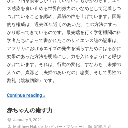
かに下回る効果しか上げていないにもかかわらず、エイ
ズ感染を食い止める世界的努力のかなめとして定着しつ
づけていることを認め、異議の声を上げています。国際
的な権威は、過去20年近くのあいだ、この方法にすっ
かり頼ってきているのです。最先端を行く学術機関の科
学者たちによって書かれたこのサイエンス誌の記事は、
アフリカにおけるエイズの発生を減らすためにはるかに
効果のあった方法を明確にし、力を入れるようにと呼び
かけています。それは、行動の変化、すなわち［未婚の
人々の］貞潔と［夫婦のあいだの］忠実、そして男性の
割礼（陰核切除）です。
Continue reading
赤ちゃんの癒す力
January 9, 2021
Matthew Habiger (ハビガー・マシュー)
家族
,
生命