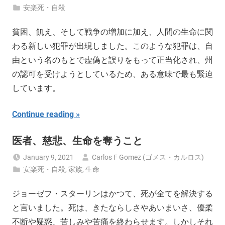
安楽死・自殺
貧困、飢え、そして戦争の増加に加え、人間の生命に関
わる新しい犯罪が出現しました。このような犯罪は、自
由という名のもとで虚偽と誤りをもって正当化され、州
の認可を受けようとしているため、ある意味で最も緊迫
しています。
Continue reading
医者、慈悲、生命を奪うこと
January 9, 2021
Carlos F Gomez (ゴメス・カルロス)
安楽死・自殺
,
家族
,
生命
ジョーゼフ・スターリンはかつて、死が全てを解決する
と言いました。死は、きたならしさやあいまいさ、優柔
不断や疑惑、苦しみや苦痛を終わらせます。しかしそれ