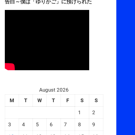
告白～僕は「ゆりかご」に預けられた
August 2026
M
T
W
T
F
S
S
1
2
3
4
5
6
7
8
9