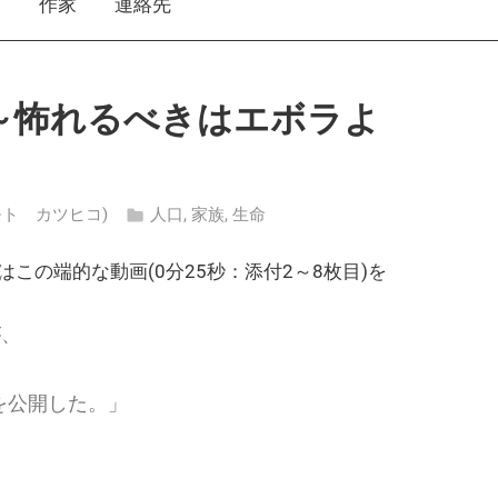
え
作家
連絡先
～怖れるべきはエボラよ
ハシモト カツヒコ)
人口
,
家族
,
生命
この端的な動画(0分25秒：添付2～8枚目)を
が、
を公開した。」