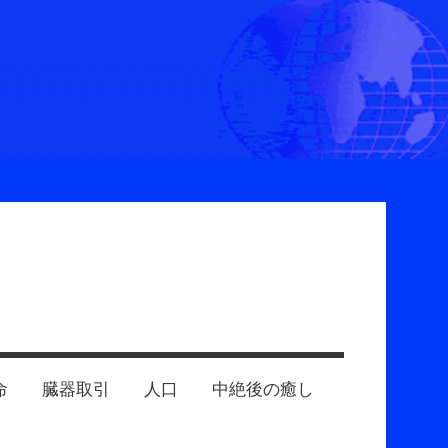
命
臓器取引
人口
中絶後の癒し