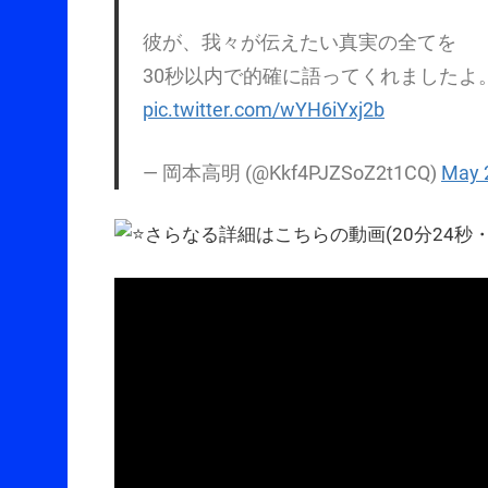
彼が、我々が伝えたい真実の全てを
30秒以内で的確に語ってくれましたよ
pic.twitter.com/wYH6iYxj2b
— 岡本高明 (@Kkf4PJZSoZ2t1CQ)
May 
さらなる詳細はこちらの動画(20分24秒