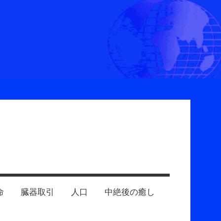
命
臓器取引
人口
中絶後の癒し