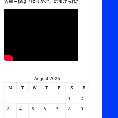
告白～僕は「ゆりかご」に預けられた
August 2026
M
T
W
T
F
S
S
1
2
3
4
5
6
7
8
9