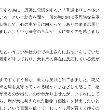
理する為に、恩師に電話をすると「普通より１本多い
いる」という助言を聞き、僕の胸の内に不思議な希望
転換して、心の中で天に向かって（ありのままの周と
ました）という決意の言葉が、天に響くのを感じまし
たという古い神社の中で神主さんにお払いをしていた
気雨が降っており、天も周の存在に反応している気が
まですくすく育ち、最近は笑顔も出てきました。親父
婦と周を見守ってくれる暖かいまなざしを感じて、感
が出るのか出ないのかわかりませんが、いずれにして
ら、周が天に与えられた賜物（個性）を見出したいと
し）という言葉を信じて、じっくり周を育ててゆくの