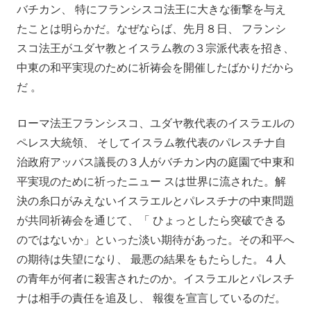
バチカン、 特にフランシスコ法王に大きな衝撃を与え
たことは明らかだ。なぜならば、先月８日、 フランシ
スコ法王がユダヤ教とイスラム教の３宗派代表を招き、
中東の和平実現のために祈祷会を開催したばかりだから
だ 。
ローマ法王フランシスコ、ユダヤ教代表のイスラエルの
ペレス大統領、 そしてイスラム教代表のパレスチナ自
治政府アッバス議長の３人がバチカン内の庭園で中東和
平実現のために祈ったニュー スは世界に流された。解
決の糸口がみえないイスラエルとパレスチナの中東問題
が共同祈祷会を通じて、「 ひょっとしたら突破できる
のではないか」といった淡い期待があった。その和平へ
の期待は失望になり、 最悪の結果をもたらした。４人
の青年が何者に殺害されたのか。イスラエルとパレスチ
ナは相手の責任を追及し、 報復を宣言しているのだ。