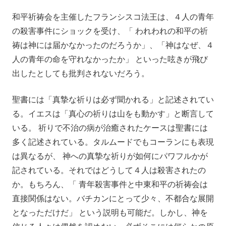
和平祈祷会を主催したフランシスコ法王は、４人の青年
の殺害事件にショックを受け、「 われわれの和平の祈
祷は神には届かなかったのだろうか」、「神はなぜ、４
人の青年の命を守れなかったか」 といった呟きが飛び
出したとしても批判されないだろう。
聖書には「真摯な祈りは必ず聞かれる」と記述されてい
る。イエスは「真心の祈りは山をも動かす」と断言して
いる。 祈りで不治の病が治癒されたケースは聖書には
多く記述されている。タルムードでもコーランにも表現
は異なるが、 神への真摯な祈りが如何にパワフルかが
記されている。それではどうして４人は殺害されたの
か。もちろん、「 青年殺害事件と中東和平の祈祷会は
直接関係はない。バチカンにとって少々、不都合な展開
となっただけだ」 という説明も可能だ。しかし、神を