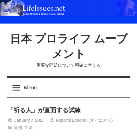
Skip
to
content
日本 プロライフ ムーブ
メント
重要な問題について明確に考える
Menu
「祈る人」が直面する試練
January 7, 2021
Reports Editorial (オピニオン)
家族
,
生命