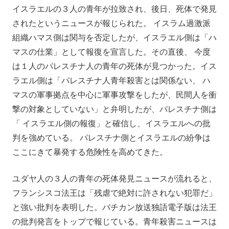
イスラエルの３人の青年が拉致され、後日、死体で発見
されたというニュースが報じられた。 イスラム過激派
組織ハマス側は関与を否定したが、イスラエル側は「ハ
マスの仕業」として報復を宣言した。その直後、 今度
は１人のパレスチナ人の青年の死体が見つかった。イス
ラエル側は「パレスチナ人青年殺害とは関係ない、 ハ
マスの軍事拠点を中心に軍事攻撃をしたが、民間人を衝
撃の対象としていない」と弁明したが、パレスチナ側は
「 イスラエル側の報復」と確信し、イスラエルへの批
判を強めている。 パレスチナ側とイスラエルの紛争は
ここにきて暴発する危険性を高めてきた。
ユダヤ人の３人の青年の死体発見ニュースが流れると、
フランシスコ法王は「残虐で絶対に許されない犯罪だ」
と強い批判を表明した。バチカン放送独語電子版は法王
の批判発言をトップで報じている。青年殺害ニュースは