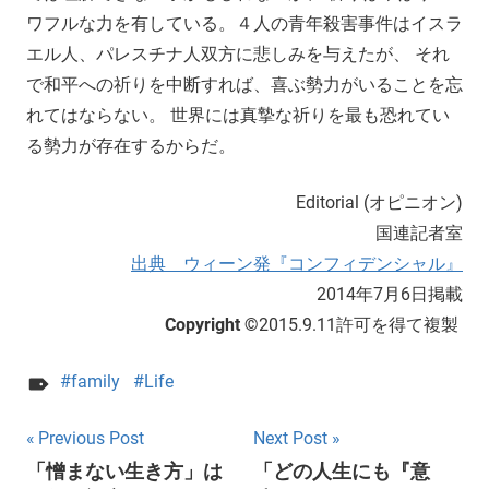
ワフルな力を有している。４人の青年殺害事件はイスラ
エル人、パレスチナ人双方に悲しみを与えたが、 それ
で和平への祈りを中断すれば、喜ぶ勢力がいることを忘
れてはならない。 世界には真摯な祈りを最も恐れてい
る勢力が存在するからだ。
Editorial (オピニオン)
国連記者室
出典 ウィーン発『コンフィデンシャル』
2014年7月6日掲載
Copyright ©
2015.9.11許可を得て複製
family
Life
Post
Previous Post
Next Post
「憎まない生き方」は
「どの人生にも『意
navigation