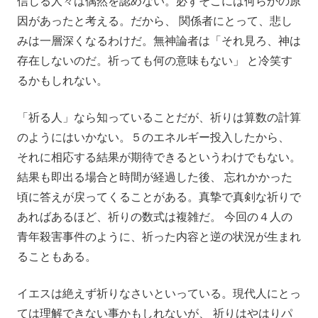
信じる人々は偶然を認めない。必ずそこには何らかの原
因があったと考える。だから、 関係者にとって、悲し
みは一層深くなるわけだ。無神論者は「それ見ろ、神は
存在しないのだ。祈っても何の意味もない」 と冷笑す
るかもしれない。
「祈る人」なら知っていることだが、祈りは算数の計算
のようにはいかない。５のエネルギー投入したから、
それに相応する結果が期待できるというわけでもない。
結果も即出る場合と時間が経過した後、 忘れかかった
頃に答えが戻ってくることがある。真摯で真剣な祈りで
あればあるほど、祈りの数式は複雑だ。 今回の４人の
青年殺害事件のように、祈った内容と逆の状況が生まれ
ることもある。
イエスは絶えず祈りなさいといっている。現代人にとっ
ては理解できない事かもしれないが、 祈りはやはりパ