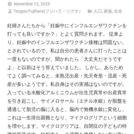
November 12, 2025
Tsuguo Fujihara(フジハラ・ツグオ）
人口
,
家族
,
生命
妊婦さんたちから「妊娠中にインフルエンザワクチンを
打っても良いですか？」とよく質問されます。 従来よ
り、妊娠中のインフルエンザワクチン接種は問題ない、
とされているので、私は自分の患者さんに打ったことは
一度もないのですが、聞かれたら「大丈夫だそうです
よ」と以前はそう答えていました。 しかし、あらため
てよく調べてみると、未熟児出産・先天奇形・流産・死
産が多いようです。私自身はその実感はないのですが。
入っている水酸化アルミニウムが出生児異常や出産異常
を引き起こし、サイメロサール（エチル水銀）が胎盤を
通過して胎児の脳に入ると、脳内で無機水銀に変化し、
これは一生排出困難となり、マイクログリアという細胞
を増やします。マイクログリアは、自閉症の子どもの特