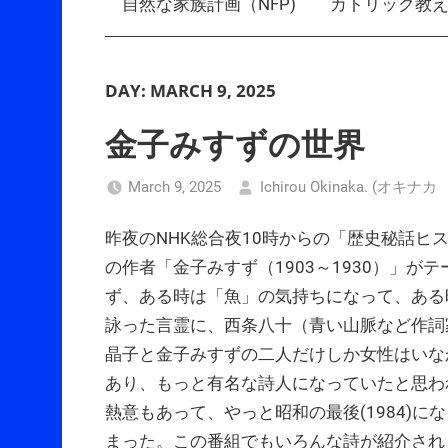
自然な家族計画（NFP)
カトリック教
DAY:
MARCH 9, 2025
金子みすずの世界
March 9, 2025
Ichirou Okinaka. (オキ
昨夜のNHK総合夜10時からの「歴史秘話ヒ
の作者「金子みすず（1903～1930）」が
ず、ある時は「魚」の気持ちになって、ある
詠った言霊に、西条八十（青い山脈など作詞
晶子と金子みすずの二人だけしか女性はいな
あり、もっと有名な詩人になっていたと思わ
熱意もあって、やっと昭和の最後(1984)
まった。この番組でもいろんな詩が紹介され