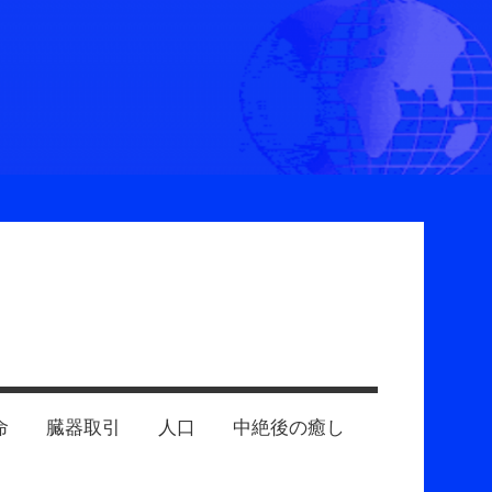
命
臓器取引
人口
中絶後の癒し