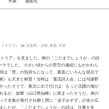
え
作家
連絡先
ナカ イチロウ)
安楽死・自殺
,
家族
,
生命
ストリア」を見ました。例の「こだまでしょうか」の詩
テーマでした。 小さい頃からの苦労の連続にもかかわら
時は「雪」の気持ちになって、素直にいろんな視点で
家）も天才と称賛！当時は「童謡詩人会」には与謝野
かったそうで、東京に出て行けば、もっと活躍の場が
れるが、故郷（山口県仙崎）に留まったそうだ。弟の
になって全集が発行され瞬く間に「金子みすず」の名が広
ましたが、「こだまでしょうか」の詩は、仕事を失