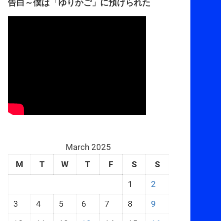
告白～僕は「ゆりかご」に預けられた
March 2025
M
T
W
T
F
S
S
1
2
3
4
5
6
7
8
9