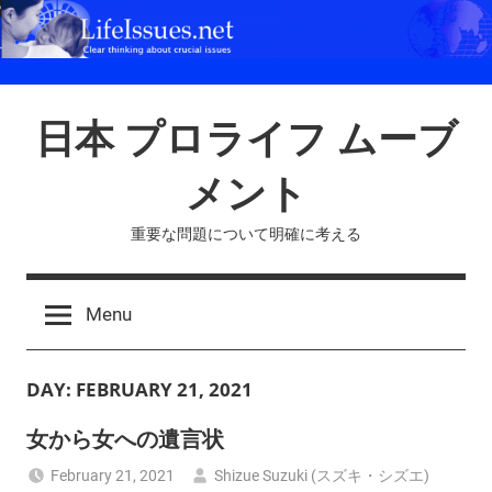
Skip
to
content
日本 プロライフ ムーブ
メント
重要な問題について明確に考える
Menu
DAY:
FEBRUARY 21, 2021
女から女への遺言状
February 21, 2021
Shizue Suzuki (スズキ・シズエ)