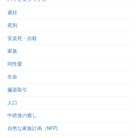
避妊
死刑
安楽死・自殺
家族
同性愛
生命
臓器取引
人口
中絶後の癒し
自然な家族計画（NFP)