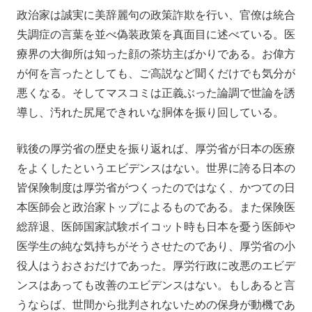
政治家は誠実に美辞麗句の政策詐欺を行い、官僚は統合
失調症の言葉を並べ偽装政策を真面目に述べている。医
療界の大御所は知った顔の茶坊主ばかりである。お偉方
が何を言ったとしても、ご高説など聞くだけでも気分が
悪くなる。そしてマスコミは正義ぶった論調で世論を誘
導し、汚れた尻尾できれいな胴体を振り回している。
戦後の厚労省の歴史を振り返れば、厚労省が日本の医療
をよくしたというエビデンスはない。世界に誇る日本の
皆保険制度は厚労省がつくったのではなく、かつての日
本医師会と政治家トップによるものである。また保険医
総辞退、医師国家試験ボイコット時も日本を憂う医師や
医学生の純な気持ちがそうさせたのであり、厚労省の小
役人はうおさおだけであった。厚労行政に改悪のエビデ
ンスはあっても改善のエビデンスはない。もしあると言
うならば、世間から批判されないための保身が動機であ