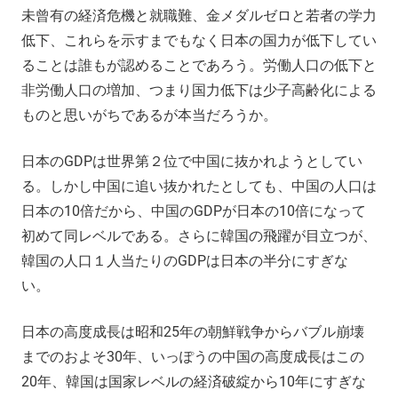
未曾有の経済危機と就職難、金メダルゼロと若者の学力
低下、これらを示すまでもなく日本の国力が低下してい
ることは誰もが認めることであろう。労働人口の低下と
非労働人口の増加、つまり国力低下は少子高齢化による
ものと思いがちであるが本当だろうか。
日本のGDPは世界第２位で中国に抜かれようとしてい
る。しかし中国に追い抜かれたとしても、中国の人口は
日本の10倍だから、中国のGDPが日本の10倍になって
初めて同レベルである。さらに韓国の飛躍が目立つが、
韓国の人口１人当たりのGDPは日本の半分にすぎな
い。
日本の高度成長は昭和25年の朝鮮戦争からバブル崩壊
までのおよそ30年、いっぽうの中国の高度成長はこの
20年、韓国は国家レベルの経済破綻から10年にすぎな