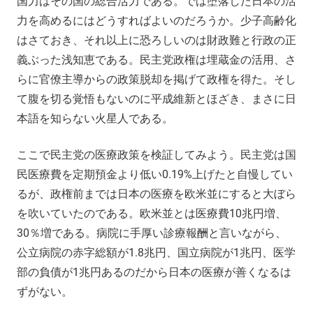
国力はその国の総合活力である。では堕落した日本の活
力を高めるにはどうすればよいのだろうか。少子高齢化
はさておき、それ以上に恐ろしいのは財政難と行政の正
義ぶった浅知恵である。民主党政権は埋蔵金の活用、さ
らに官僚主導からの政策脱却を掲げて政権を得た。そし
て腹を切る覚悟もないのに平成維新とほざき、まさに日
本語を知らない火星人である。
ここで民主党の医療政策を検証してみよう。民主党は国
民医療費を定期預金より低い0.19%上げたと自慢してい
るが、政権前までは日本の医療を欧米並にすると大ぼら
を吹いていたのである。欧米並とは医療費10兆円増、
30％増である。病院に手厚い診療報酬と言いながら、
公立病院の赤字総額が1.8兆円、国立病院が1兆円、医学
部の負債が1兆円あるのだから日本の医療が善くなるは
ずがない。