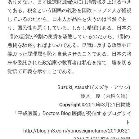
ありえない。まず医療財源確保には消費税を上げるべき
である。税金という国民の義務を国政トップ２人が軽視
しているのだから、日本人が品性を失うのは当然であ
り、国民性を悪くしている。しかし希望はある。日本の
1割の悪貨が9割の良貨を駆逐しているのだから、1割の
悪貨を駆逐すればよいのである。良識に反する政策や正
義ぶった屁理屈を恥と自覚させることである。日本の将
来を委託された政治家や教育者は私心を捨て、腹を切る
覚悟で正義を示すことである。
Suzuki, Atsushi (スズキ・アツシ)
鈴木 厚（内科医師）
Copyright ©
2010年3月21日掲載
「平成医新」Doctors Blog 医師が発信するブログサイ
ト
http://blog.m3.com/yonoseiginotame/20100321