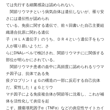
ては先行する細菌感染は認められない。
関節リウマチという病気自体は遺伝しないが、罹り安
さには遺伝性が認められ
ている。免疫に関する遺伝で、前々回書いた自己主要組
織適合抗原に関わる遺伝
子（ＨＬＡ遺伝子）のうち、ＤＲ４という遺伝子をもつ
人が罹り易いようだ。さ
らにDNAレベルで検討され、関節リウマチにに関係する
部位が明らかにされている。
関節リウマチ患者の血中に高頻度に認められるリウマ
チ因子は、抗体である免
疫グロブリンＩｇＧの構造の一部に反応する自己抗体
だ。変性したＩｇＧとリウ
マチ因子による免疫複合体が関節等に沈着し、これが補
体を活性化して炎症を起
こす。腫瘍壊死因子α（TNFα）などの炎症性サイトカイ