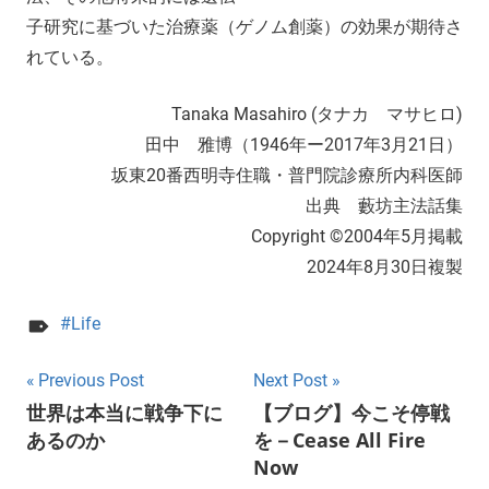
子研究に基づいた治療薬（ゲノム創薬）の効果が期待さ
れている。
Tanaka Masahiro (タナカ マサヒロ)
田中 雅博（1946年ー2017年3月21日）
坂東20番西明寺住職・普門院診療所内科医師
出典 藪坊主法話集
Copyright ©2004年5月掲載
2024年8月30日複製
Life
Post
Previous Post
Next Post
世界は本当に戦争下に
【ブログ】今こそ停戦
navigation
あるのか
を－Cease All Fire
Now