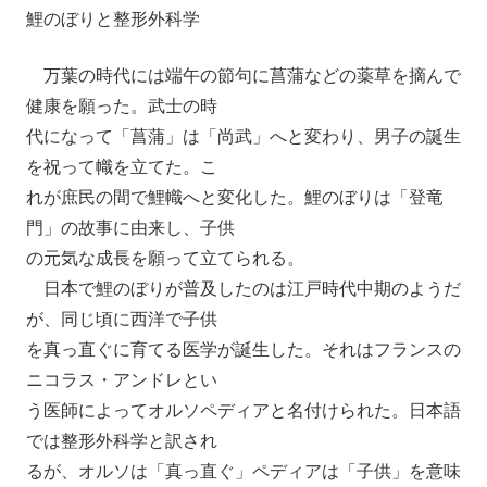
鯉のぼりと整形外科学
万葉の時代には端午の節句に菖蒲などの薬草を摘んで
健康を願った。武士の時
代になって「菖蒲」は「尚武」へと変わり、男子の誕生
を祝って幟を立てた。こ
れが庶民の間で鯉幟へと変化した。鯉のぼりは「登竜
門」の故事に由来し、子供
の元気な成長を願って立てられる。
日本で鯉のぼりが普及したのは江戸時代中期のようだ
が、同じ頃に西洋で子供
を真っ直ぐに育てる医学が誕生した。それはフランスの
ニコラス・アンドレとい
う医師によってオルソペディアと名付けられた。日本語
では整形外科学と訳され
るが、オルソは「真っ直ぐ」ペディアは「子供」を意味