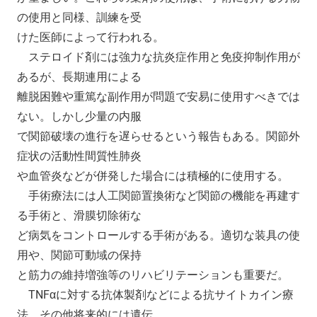
の使用と同様、訓練を受
けた医師によって行われる。
ステロイド剤には強力な抗炎症作用と免疫抑制作用が
あるが、長期連用による
離脱困難や重篤な副作用が問題で安易に使用すべきでは
ない。しかし少量の内服
で関節破壊の進行を遅らせるという報告もある。関節外
症状の活動性間質性肺炎
や血管炎などが併発した場合には積極的に使用する。
手術療法には人工関節置換術など関節の機能を再建す
る手術と、滑膜切除術な
ど病気をコントロールする手術がある。適切な装具の使
用や、関節可動域の保持
と筋力の維持増強等のリハビリテーションも重要だ。
TNFαに対する抗体製剤などによる抗サイトカイン療
法、その他将来的には遺伝