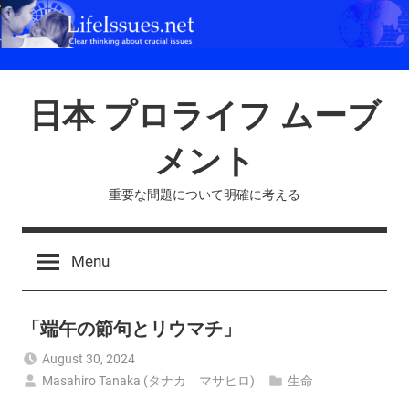
Skip
to
content
日本 プロライフ ムーブ
メント
重要な問題について明確に考える
Menu
「端午の節句とリウマチ」
August 30, 2024
Masahiro Tanaka (タナカ マサヒロ)
生命