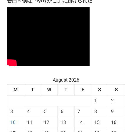
告白～僕は「ゆりかご」に預けられた
August 2026
M
T
W
T
F
S
S
1
2
3
4
5
6
7
8
9
10
11
12
13
14
15
16