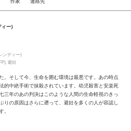
え
作家
連絡先
ディー)
ン・シンディー)
P)
,
避妊
た。そして今、生命を囲む環境は最悪です。あの時点
法的中絶手術で抹殺されています。幼児殺害と安楽死
七三年のあの判決はこのような人間の生命軽視のきっ
ぶりの原因はさらに遡って、避妊を多くの人が容認し
です。