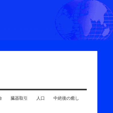
命
臓器取引
人口
中絶後の癒し