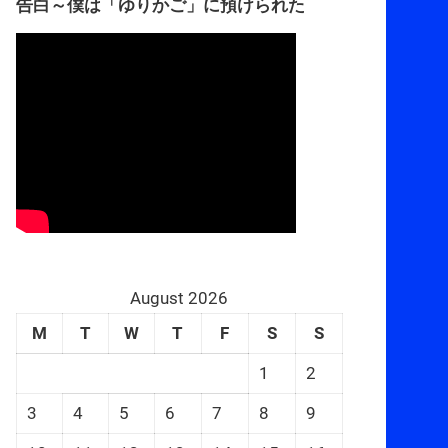
告白～僕は「ゆりかご」に預けられた
August 2026
M
T
W
T
F
S
S
1
2
3
4
5
6
7
8
9