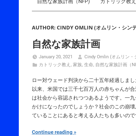
自然な家族計画（NFP)
カトリック教
AUTHOR:
CINDY OMLIN (オムリン・シン
自然な家族計画
January 20, 2021
Cindy Omlin (オムリ
カトリック教え
,
家族
,
生命
,
自然な家族計画（NF
ロー対ウェード判決から二十五年経過しまし
以来、米国では三千七百万人の赤ちゃんが合
は社会から容認されつつあるようです。一九
かけになったのでしょうか？社会のこの崩壊
ていることにあると考える人たちも多いの
Continue reading