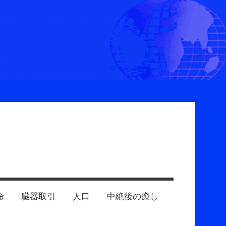
命
臓器取引
人口
中絶後の癒し