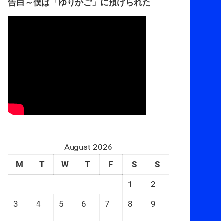
告白～僕は「ゆりかご」に預けられた
August 2026
M
T
W
T
F
S
S
1
2
3
4
5
6
7
8
9