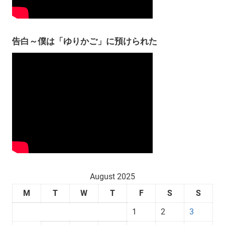
告白～僕は「ゆりかご」に預けられた
August 2025
M
T
W
T
F
S
S
1
2
3