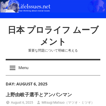
Skip
to
content
日本 プロライフ ムーブ
メント
重要な問題について明確に考える
Menu
DAY:
AUGUST 6, 2025
上野由岐子選手とアンパンマン
August 6, 2025
Mitsugi Matsuo（マツオ・ミツギ）