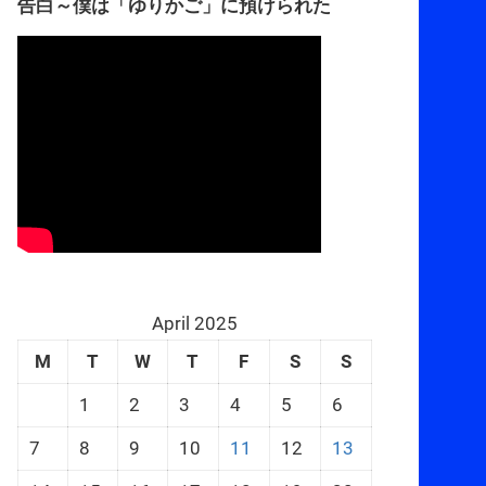
告白～僕は「ゆりかご」に預けられた
April 2025
M
T
W
T
F
S
S
1
2
3
4
5
6
7
8
9
10
11
12
13