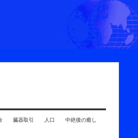
命
臓器取引
人口
中絶後の癒し