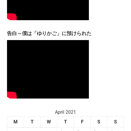
告白～僕は「ゆりかご」に預けられた
April 2021
M
T
W
T
F
S
S