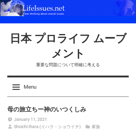
Skip
to
content
日本 プロライフ ムーブ
メント
重要な問題について明確に考える
Menu
母の旅立ちー神のいつくしみ
January 11, 2021
Shoichi Ihara (イハラ・ショウイチ)
家族