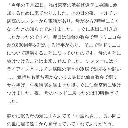
「今年の７月22日、私は東京の渋谷修道院に会議に参
加するために来ておりました。その日の夜、 マルチン
病院のシスターから電話があり、母が夕方7時半に亡く
なったとの知らせでありました。 すぐに坂出に引き返
したかったのですが、翌日は仙台の教会で聖ドミニコ会
創立800周年を記念する行事があり、 そこで聖ドミニコ
について講演することになっていたのです。母のもとに
駆けつけることは出来ませんでした。 シスターにはド
ライアイスとマルチン病院の聖堂の冷房で対応をお願い
し、 気持ちも落ち着かないまま翌日北仙台教会で御ミ
サを捧げ、午後講演を済ませた後すぐに仙台空港に駆け
つけました。夜、 母のベッドに戻ったのは10時過ぎで
した。
静かに眠る母の頬に手をあてて「お疲れさま、長い間こ
の世に居て遠くから見守っていてくれてありがとう。