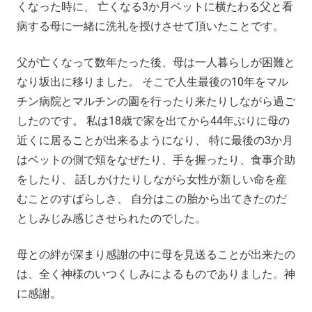
くなった時に、 亡くなる3か月ベットに横たわる父と看
病する母に一緒に洗礼を授けさせて頂いたことです。
父が亡くなって数年たった後、母は一人暮らしが困難と
なり坂出に移りました。 そこで人生最後の10年をマル
チン病院とマルチンの園を行ったり来たりしながら過ご
したのです。 私は18歳で家を出てから44年ぶりに母の
近くに居ることが出来るようになり、 特に最後の3か月
はベットの側で頬をなぜたり、手を握ったり、食事介助
をしたり、 話しかけたりしながら女性が新しい命を産
むことのすばらしさ、 自分はこの胎から出てきたのだ
としみじみ感じさせられたのでした。
母との絆が深まり感謝の中に母を見送ることが出来たの
は、全く神様のいつくしみによるものでありました。神
に感謝。