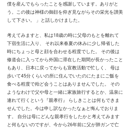
僕を産んでもらったことを感謝しています。ありがと
う。この後は神様の御顔を仰ぎ見ながらその栄光を讃美
して下さい。 」と話しかけました。
考えてみますと、私は18歳の時に父母のもとを離れて
下宿生活に入り、 それ以来春夏の休みに少し帰省した
時にちょっと母と顔を合わせる程度でした。 その後は
修道会に入ってから外国に滞在した期間が長かったこと
もあり、日本に戻ってからも宣教活動で忙しく、 母は
歩いて45分くらいの所に住んでいたのにたまにご飯を
食べる程度で殆ど会うことはありませんでした。 その
ようなわけで父や母と一緒に家族旅行するとか、温泉に
連れて行くという『親孝行』 らしきことは何もできま
せんでした。今は申し訳なかったなぁと悔んでおりま
す。 自分は母にどんな親孝行をしたかと考えてみます
と何もないのですが、今から26年前に父が肺ガンで亡