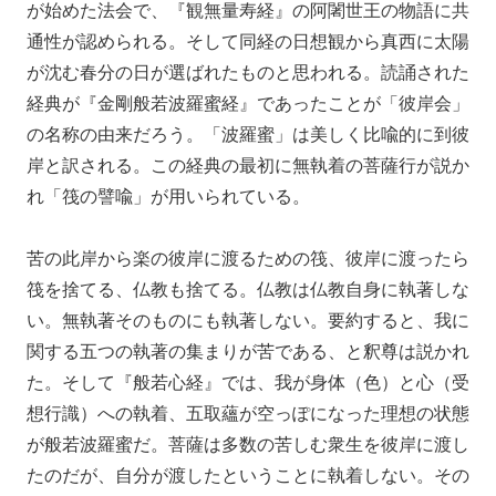
が始めた法会で、『観無量寿経』の阿闍世王の物語に共
通性が認められる。そして同経の日想観から真西に太陽
が沈む春分の日が選ばれたものと思われる。読誦された
経典が『金剛般若波羅蜜経』であったことが「彼岸会」
の名称の由来だろう。「波羅蜜」は美しく比喩的に到彼
岸と訳される。この経典の最初に無執着の菩薩行が説か
れ「筏の譬喩」が用いられている。
苦の此岸から楽の彼岸に渡るための筏、彼岸に渡ったら
筏を捨てる、仏教も捨てる。仏教は仏教自身に執著しな
い。無執著そのものにも執著しない。要約すると、我に
関する五つの執著の集まりが苦である、と釈尊は説かれ
た。そして『般若心経』では、我が身体（色）と心（受
想行識）への執着、五取蘊が空っぽになった理想の状態
が般若波羅蜜だ。菩薩は多数の苦しむ衆生を彼岸に渡し
たのだが、自分が渡したということに執着しない。その