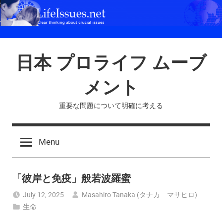
Skip
to
content
日本 プロライフ ムーブ
メント
重要な問題について明確に考える
Menu
「彼岸と免疫」般若波羅蜜
July 12, 2025
Masahiro Tanaka (タナカ マサヒロ)
生命