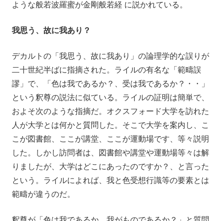
ような般若波羅蜜が金剛般若経 に説かれている。
我思う、故に我あり？
デカルトの「我思う、故に我あり」の論理学的な誤りが
二十世紀半ばに指摘された。ライルの有名な「範疇誤
謬」で、「色は我であるか？、受は我であるか？・・」
という釈尊の説法に似ている。ライルの証明は簡単で、
およそ次のような指摘だ。オクスフォード大学を訪れた
人が大学とは何かと質問した。そこで大学を案内し、こ
こが図書館、ここが講堂、ここが運動場です、等々説明
した。しかし訪問者は、図書館や講堂や運動場等々は解
りましたが、大学はどこにあったのですか？、と言った
という。ライルによれば、我と色受想行識等の要素とは
範疇が違うのだ。
釈尊が「色は我であるか、我がものであるか？」と質問