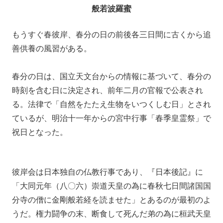
般若波羅蜜
もうすぐ春彼岸、春分の日の前後各三日間に古くから追
善供養の風習がある。
春分の日は、国立天文台からの情報に基づいて、春分の
時刻を含む日に決定され、前年二月の官報で公表され
る。法律で「自然をたたえ生物をいつくしむ日」とされ
ているが、明治十一年からの宮中行事「春季皇霊祭」で
祝日となった。
彼岸会は日本独自の仏教行事であり、『日本後記』に
「大同元年（八〇六）崇道天皇の為に春秋七日間諸国国
分寺の僧に金剛般若経を読ませた」とあるのが最初のよ
うだ。権力闘争の末、断食して死んだ弟の為に桓武天皇