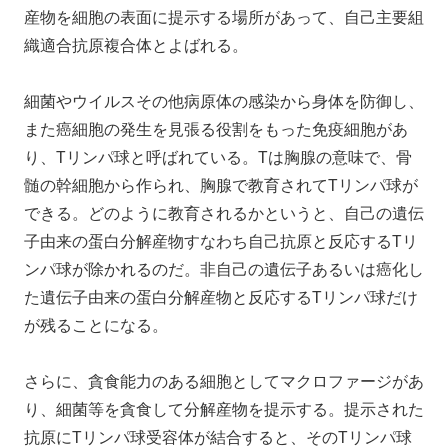
産物を細胞の表面に提示する場所があって、自己主要組
織適合抗原複合体とよばれる。
細菌やウイルスその他病原体の感染から身体を防御し、
また癌細胞の発生を見張る役割をもった免疫細胞があ
り、Tリンパ球と呼ばれている。Tは胸腺の意味で、骨
髄の幹細胞から作られ、胸腺で教育されてTリンパ球が
できる。どのように教育されるかというと、自己の遺伝
子由来の蛋白分解産物すなわち自己抗原と反応するTリ
ンパ球が除かれるのだ。非自己の遺伝子あるいは癌化し
た遺伝子由来の蛋白分解産物と反応するTリンパ球だけ
が残ることになる。
さらに、貪食能力のある細胞としてマクロファージがあ
り、細菌等を貪食して分解産物を提示する。提示された
抗原にTリンパ球受容体が結合すると、そのTリンパ球