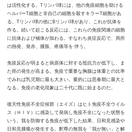
は活性化する。Tリンパ球には、他の免疫細胞を助ける
ヘルパーT細胞と非自己の細胞を殺すキラーT細胞があ
る。Tリンパ球の他にBリンパ球があり、これが抗体を
作る。続いて起こる反応には、これらの免疫関連の細胞
に抗体および補体が加わる。すなわち炎症反応で、局所
の熱発、発赤、腫脹、疼痛等を 伴う。
免疫反応が弱まると病原体に対する抵抗力が低下し、ま
た癌の発生が高まる。免疫で重要な胸腺は体重との比率
でみれば乳児期に最も大きい。量的には思春期に最大と
なる。免疫の老化現象は二十代に既に始まるのだ。
後天性免疫不全症候群（エイズ）はヒト免疫不全ウイル
ス（ＨＩＶ）に感染して発病し免疫不全になった状態を
いう。我を防御する免疫が低下した結果、日和見感染や
日和見腫瘍が発生する。釈尊の無我を「我が無い」と解