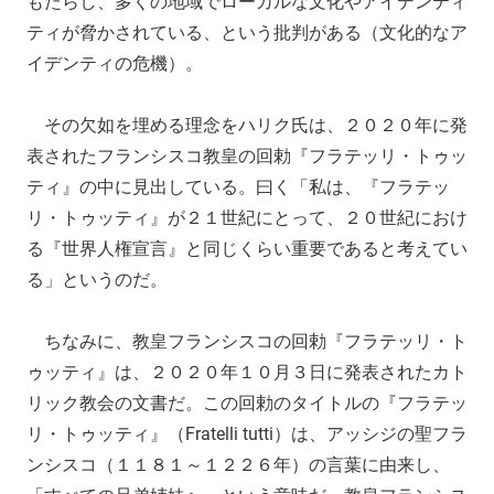
もたらし、多くの地域でローカルな文化やアイデンティ
ティが脅かされている、という批判がある（文化的なア
イデンティの危機）。
その欠如を埋める理念をハリク氏は、２０２０年に発
表されたフランシスコ教皇の回勅『フラテッリ・トゥッ
ティ』の中に見出している。曰く「私は、『フラテッ
リ・トゥッティ』が２１世紀にとって、２０世紀におけ
る『世界人権宣言』と同じくらい重要であると考えてい
る」というのだ。
ちなみに、教皇フランシスコの回勅『フラテッリ・ト
ゥッティ』は、２０２０年１０月３日に発表されたカト
リック教会の文書だ。この回勅のタイトルの『フラテッ
リ・トゥッティ』（Fratelli tutti）は、アッシジの聖フラ
ンシスコ（１１８１～１２２６年）の言葉に由来し、