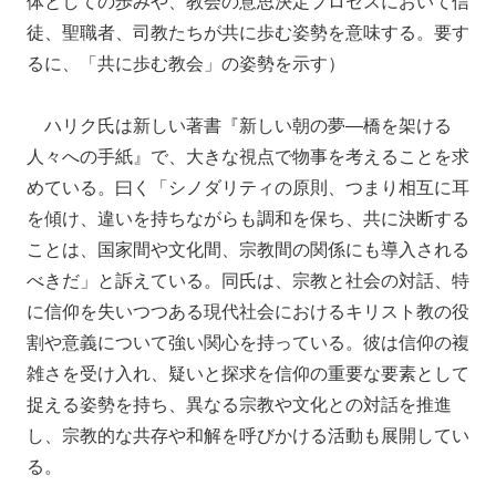
体としての歩みや、教会の意思決定プロセスにおいて信
徒、聖職者、司教たちが共に歩む姿勢を意味する。要す
るに、「共に歩む教会」の姿勢を示す）
ハリク氏は新しい著書『新しい朝の夢―橋を架ける
人々への手紙』で、大きな視点で物事を考えることを求
めている。曰く「シノダリティの原則、つまり相互に耳
を傾け、違いを持ちながらも調和を保ち、共に決断する
ことは、国家間や文化間、宗教間の関係にも導入される
べきだ」と訴えている。同氏は、宗教と社会の対話、特
に信仰を失いつつある現代社会におけるキリスト教の役
割や意義について強い関心を持っている。彼は信仰の複
雑さを受け入れ、疑いと探求を信仰の重要な要素として
捉える姿勢を持ち、異なる宗教や文化との対話を推進
し、宗教的な共存や和解を呼びかける活動も展開してい
る。