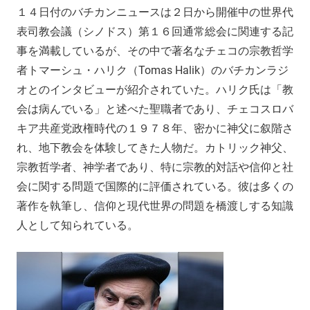
１４日付のバチカンニュースは２日から開催中の世界代
表司教会議（シノドス）第１６回通常総会に関連する記
事を満載しているが、その中で著名なチェコの宗教哲学
者トマーシュ・ハリク（Tomas Halik）のバチカンラジ
オとのインタビューが紹介されていた。ハリク氏は「教
会は病んでいる」と述べた聖職者であり、チェコスロバ
キア共産党政権時代の１９７８年、密かに神父に叙階さ
れ、地下教会を体験してきた人物だ。カトリック神父、
宗教哲学者、神学者であり、特に宗教的対話や信仰と社
会に関する問題で国際的に評価されている。彼は多くの
著作を執筆し、信仰と現代世界の問題を橋渡しする知識
人として知られている。