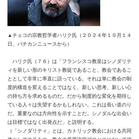
▲チェコの宗教哲学者ハリク氏（２０２４年１０月１４
日、バチカンニュースから）
ハリク氏（７６）は「フランシスコ教皇はシノダリテ
ィを新しい形のキリスト教徒であること、教会であるこ
ととして非常に率直に語っている。それは単に教会の制
度的構造を変えることではなく、新しい思考、新しい心
の持ち方を求めるものだ。だから制度的な変化を期待し
ている人々は失望するかもしれない。これは長い道のり
だ。重要なのは方向性を示すことだ。シノダルな出会い
は目標ではなく出発点だ」と説明する。
（「シノダリティ」とは、カトリック教会における共同