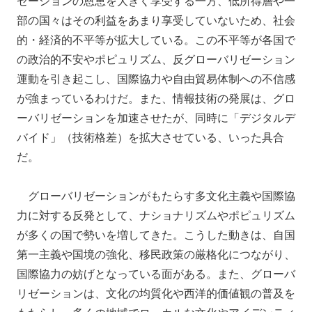
ゼーションの恩恵を大きく享受する一方、低所得層や一
部の国々はその利益をあまり享受していないため、社会
的・経済的不平等が拡大している。この不平等が各国で
の政治的不安やポピュリズム、反グローバリゼーション
運動を引き起こし、国際協力や自由貿易体制への不信感
が強まっているわけだ。また、情報技術の発展は、グロ
ーバリゼーションを加速させたが、同時に「デジタルデ
バイド」（技術格差）を拡大させている、いった具合
だ。
グローバリゼーションがもたらす多文化主義や国際協
力に対する反発として、ナショナリズムやポピュリズム
が多くの国で勢いを増してきた。こうした動きは、自国
第一主義や国境の強化、移民政策の厳格化につながり、
国際協力の妨げとなっている面がある。また、グローバ
リゼーションは、文化の均質化や西洋的価値観の普及を