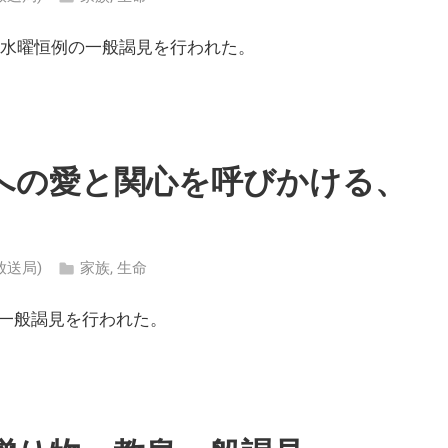
、水曜恒例の一般謁見を行われた。
への愛と関心を呼びかける、
ン放送局)
家族
,
生命
一般謁見を行われた。