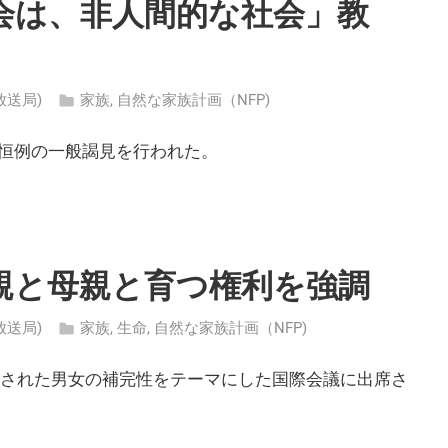
会は、非人間的な社会」教
ン放送局)
家族
,
自然な家族計画（NFP)
恒例の一般謁見を行われた。
親と母親と育つ権利を強調
ン放送局)
家族
,
生命
,
自然な家族計画（NFP)
催された男女の補完性をテーマにした国際会議に出席さ