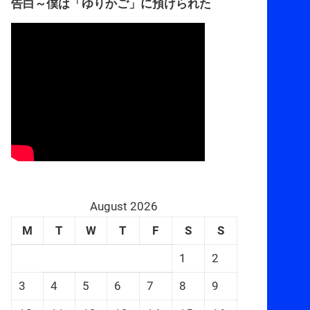
告白～僕は「ゆりかご」に預けられた
August 2026
M
T
W
T
F
S
S
1
2
3
4
5
6
7
8
9