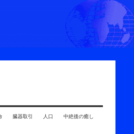
命
臓器取引
人口
中絶後の癒し