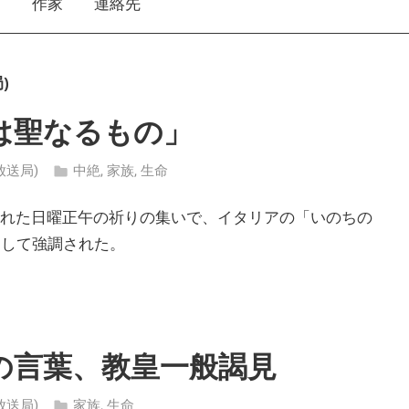
え
作家
連絡先
)
は聖なるもの」
ン放送局)
中絶
,
家族
,
生命
われた日曜正午の祈りの集いで、イタリアの「いのちの
として強調された。
の言葉、教皇一般謁見
ン放送局)
家族
,
生命