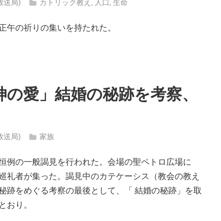
ン放送局)
カトリック教え
,
人口
,
生命
正午の祈りの集いを持たれた。
神の愛」結婚の秘跡を考察、
ン放送局)
家族
恒例の一般謁見を行われた。会場の聖ペトロ広場に
巡礼者が集った。謁見中のカテケーシス（教会の教え
秘跡をめぐる考察の最後として、「 結婚の秘跡」を取
とおり。