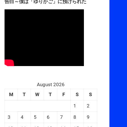
告白～僕は「ゆりかご」に預けられた
August 2026
M
T
W
T
F
S
S
1
2
3
4
5
6
7
8
9