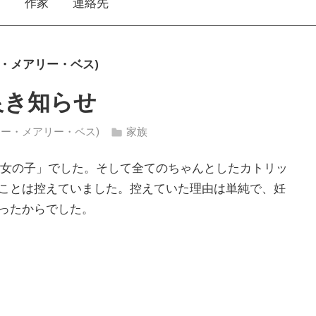
え
作家
連絡先
ナキー・メアリー・ベス)
良き知らせ
 (ボナキー・メアリー・ベス)
家族
の女の子」でした。そして全てのちゃんとしたカトリッ
ことは控えていました。控えていた理由は単純で、妊
ったからでした。