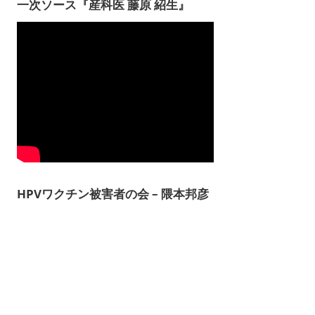
一次ソース『産科医 藤原 紹生』
HPVワクチン被害者の会 – 隈本邦彦