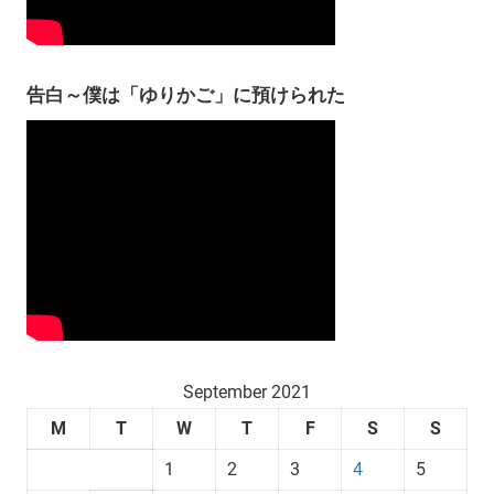
告白～僕は「ゆりかご」に預けられた
September 2021
M
T
W
T
F
S
S
1
2
3
4
5