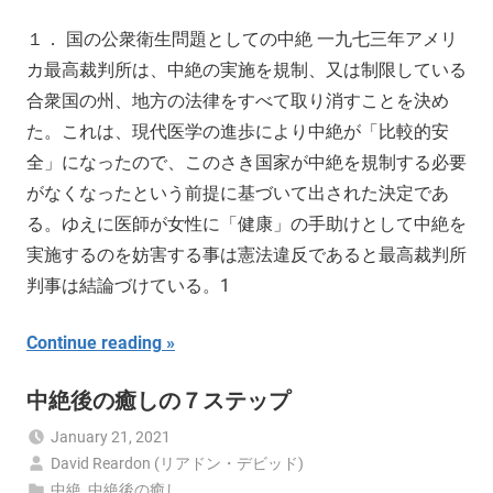
１． 国の公衆衛生問題としての中絶 一九七三年アメリ
カ最高裁判所は、中絶の実施を規制、又は制限している
合衆国の州、地方の法律をすべて取り消すことを決め
た。これは、現代医学の進歩により中絶が「比較的安
全」になったので、このさき国家が中絶を規制する必要
がなくなったという前提に基づいて出された決定であ
る。ゆえに医師が女性に「健康」の手助けとして中絶を
実施するのを妨害する事は憲法違反であると最高裁判所
判事は結論づけている。1
Continue reading
中絶後の癒しの７ステップ
January 21, 2021
David Reardon (リアドン・デビッド)
中絶
,
中絶後の癒し