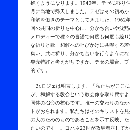
抱くようになります。1940年、テゼに移り住
月に当地で帰天しました。テゼはその初めか
和解を働きのテーマとしてきました。1962
回の共同の祈りを中心に、分かち合いや沈黙
メロディーで種々の言語で何度も何度も繰り
な祈りと歌、和解への呼びかけに共鳴する若
集い、共に祈り、分かち合いを行うようにな
専売特許と考えがちですが、テゼの場合、プ
的です。
Br.ロジェは明言します。「私たちがここ
が、和解する教会という教会像を取り戻すよ
同体の召命の核心です。唯一の交わりのなか
トがおられます。私たちはそのキリストを見
の人のためのものであることを示す反映、た
たいのです」。ヨハネ23世が教皇着座してから