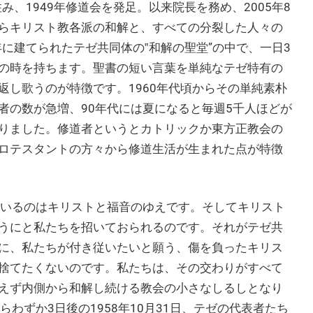
み、1949年修道会を発足。以来院長を務め、2005年8
らキリスト教各派の和解と、すべての分裂した人々の
年に建てられたテゼ共同体の‟和解の聖堂”の中で、一日3
の時を持ちます。聖書の短い言葉を単純なテゼ特有の
返し歌うのが特徴です。1960年代頃からその単純素朴
者の数が急増、90年代には夏になると毎週5千人ほどが
りました。修道者というとカトリックか東方正教会の
ロテスタントの方々から修道生活が生まれた点が特徴
にいるのはキリストと福音のゆえです。そしてキリスト
うにと私たちを招いておられるのです。それがテゼ共
に、私たちが付き従いたいと願う、傷を負ったキリス
捨てたくないのです。私たちは、その交わりがすべて
えず内側から和解し続ける教会の小さなしるしとなり
わずか3日後の1958年10月31日、テゼの代表者たち