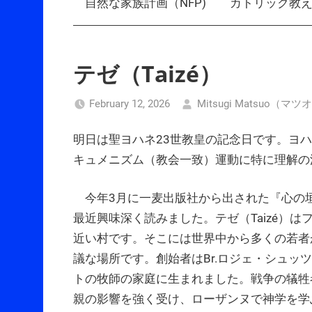
自然な家族計画（NFP)
カトリック教
テゼ（Taizé）
February 12, 2026
Mitsugi Matsuo（
明日は聖ヨハネ23世教皇の記念日です。ヨハ
キュメニズム（教会一致）運動に特に理解の
今年3月に一麦出版社から出された『心の
最近興味深く読みました。テゼ（Taizé）
近い村です。そこには世界中から多くの若者
議な場所です。創始者はBr.ロジェ・シュッツ（R
トの牧師の家庭に生まれました。戦争の犠牲
親の影響を強く受け、ローザンヌで神学を学