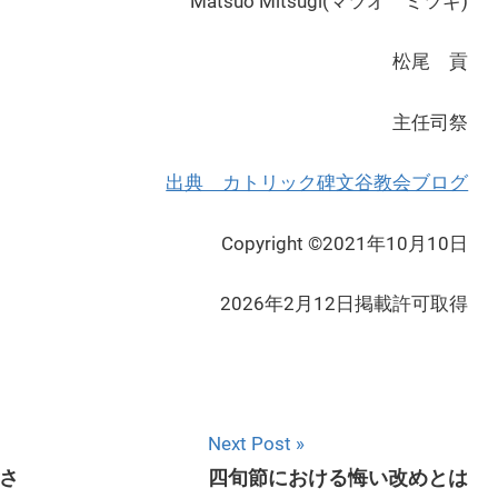
Matsuo Mitsugi(マツオ ミツギ)
松尾 貢
主任司祭
出典 カトリック碑文谷教会ブログ
Copyright ©2021年10月10日
2026年2月12日掲載許可取得
Next Post
さ
四旬節における悔い改めとは