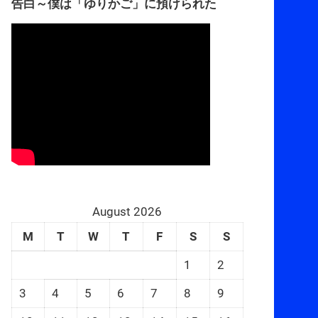
告白～僕は「ゆりかご」に預けられた
August 2026
M
T
W
T
F
S
S
1
2
3
4
5
6
7
8
9