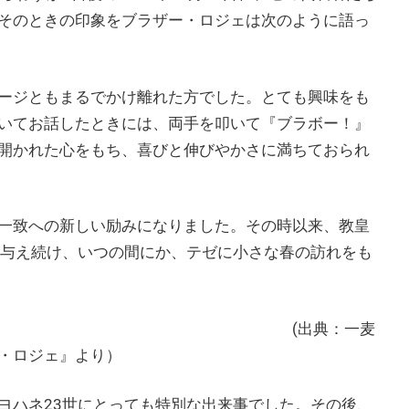
そのときの印象をブラザー・ロジェは次のように語っ
ージともまるでかけ離れた方でした。とても興味をも
いてお話したときには、両手を叩いて『ブラボー！』
開かれた心をもち、喜びと伸びやかさに満ちておられ
一致への新しい励みになりました。その時以来、教皇
を与え続け、いつの間にか、テゼに小さな春の訪れをも
典：一麦
・ロジェ』より）
ヨハネ23世にとっても特別な出来事でした。その後、