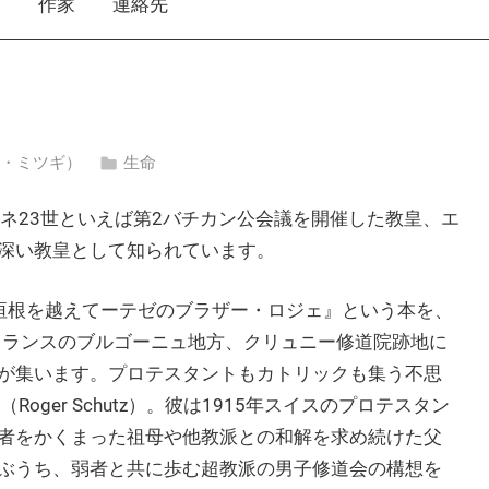
え
作家
連絡先
マツオ・ミツギ）
生命
ネ23世といえば第2バチカン公会議を開催した教皇、エ
深い教皇として知られています。
垣根を越えてーテゼのブラザー・ロジェ』という本を、
はフランスのブルゴーニュ地方、クリュニー修道院跡地に
が集います。プロテスタントもカトリックも集う不思
oger Schutz）。彼は1915年スイスのプロテスタン
者をかくまった祖母や他教派との和解を求め続けた父
ぶうち、弱者と共に歩む超教派の男子修道会の構想を