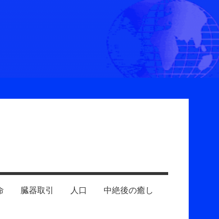
命
臓器取引
人口
中絶後の癒し