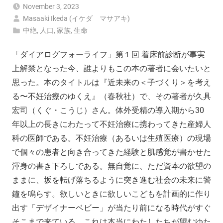
November 3, 2023
Masaaki Ikeda (イケダ マサアキ)
中絶
,
人口
,
家族
,
生命
「ダイアログフォーライフ」第１回 着床前診断が事実
上解禁となった今、誰よりもこの本の著者に会いたいと
思った。本のタイトルは『近未来の＜子づくり＞を考え
る〜不妊治療のゆくえ』（春秋社）で、その著者が久具
宏司（くぐ・こうじ）さん。体外受精の導入期から30
年以上の長きにわたって不妊治療に携わってきた産婦人
科の医師である。不妊治療（あるいは生殖医療）の現場
で個々の患者と向き合ってきた経験と肌感覚が書かせた
渾身の書き下ろしである。無自覚に、ただ資本の欲望の
ままに、坂を転げ落ちるように突き進む社会の未来に警
鐘を鳴らす。欲しいときに欲しいこどもを計画的に作り
出す「デザイナーベビー」が当たり前になる時代がすぐ
そこまで来ている。これは本当にわたしたちが望むゆた