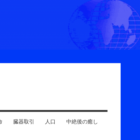
命
臓器取引
人口
中絶後の癒し