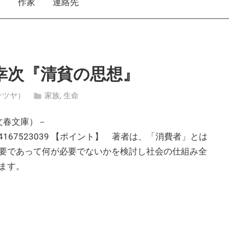
え
作家
連絡先
幸次『清貧の思想』
・テツヤ）
家族
,
生命
、文春文庫）－
k/num/9784167523039 【ポイント】 著者は、「消費者」とは
要であって何が必要でないかを検討し社会の仕組み全
ます。