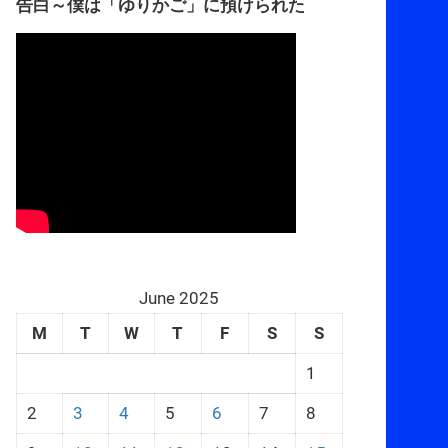
告白～僕は「ゆりかご」に預けられた
June 2025
M
T
W
T
F
S
S
1
2
3
4
5
6
7
8